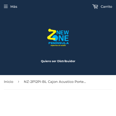
Más
Carrito
Quiero ser Distribuidor
›
Inicio
NZ-2P12PI-BL Cajon Acustico Porteado Para Subwoofer de 12 Pulgadas Color Azul Mdf de 15