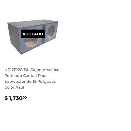
AGOTADO
NZ-2P12C-BL Cajon Acustico
Porteado Central Para
Subwoofer de 12 Pulgadas
Color Azul
PRECIO
$
$ 1,730
00
HABITUAL
1,730.00