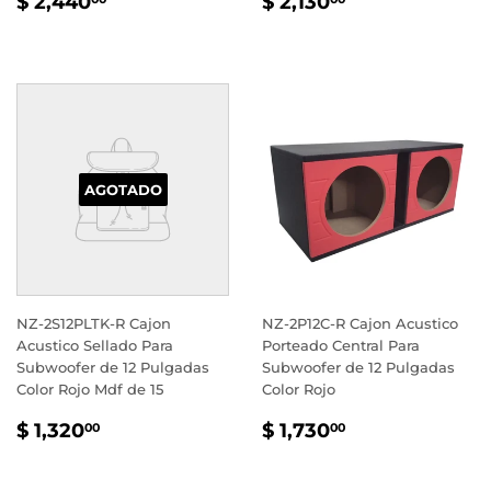
PRECIO
$
PRECIO
$
$ 2,440
$ 2,130
HABITUAL
2,440.00
HABITUAL
2,130.00
AGOTADO
NZ-2S12PLTK-R Cajon
NZ-2P12C-R Cajon Acustico
Acustico Sellado Para
Porteado Central Para
Subwoofer de 12 Pulgadas
Subwoofer de 12 Pulgadas
Color Rojo Mdf de 15
Color Rojo
PRECIO
$
PRECIO
$
$ 1,320
$ 1,730
00
00
HABITUAL
1,320.00
HABITUAL
1,730.00