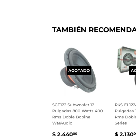
TAMBIÉN RECOMEND
AGOTADO
A
SGT122 Subwoofer 12
RKS-EL122
Pulgadas 800 Watts 400
Pulgadas 
Rms Doble Bobina
Rms Doble
WarAudio
Series
PRECIO
$
PREC
$ 2,440
$ 2,130
00
0