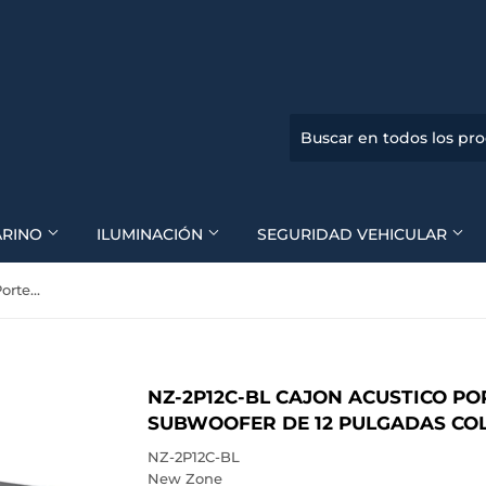
ARINO
ILUMINACIÓN
SEGURIDAD VEHICULAR
NZ-2P12C-BL Cajon Acustico Porteado Central Para Subwoofer de 12 Pulgadas Color Azul
NZ-2P12C-BL CAJON ACUSTICO P
SUBWOOFER DE 12 PULGADAS CO
NZ-2P12C-BL
New Zone