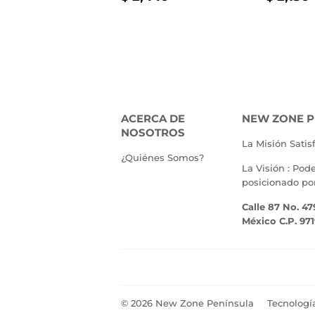
HABITUAL
2,440.00
HABI
ACERCA DE
NEW ZONE P
NOSOTROS
La Misión Satis
¿Quiénes Somos?
La Visión : Pod
posicionado po
Calle 87 No. 47
México C.P. 97
© 2026
New Zone Península
Tecnologí