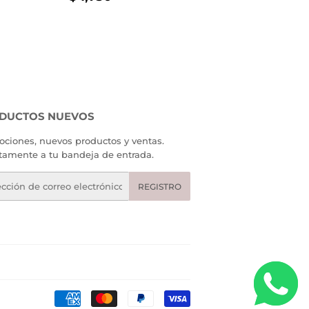
AL
730.00
HABITUAL
1,730.00
DUCTOS NUEVOS
ciones, nuevos productos y ventas.
tamente a tu bandeja de entrada.
eo
REGISTRO
rónico
Métodos