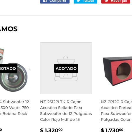
Compartir
Compartir
Tuitear
Tuitear
Hacer pin
P
en
en
e
Facebook
Twitter
P
AMOS
GOTADO
AGOTADO
4 Subwoofer 12
NZ-2S12PLTK-R Cajon
NZ-2P12C-R Caj
1500 Watts 750
Acustico Sellado Para
Acustico Portea
 Bobina Rock
Subwoofer de 12 Pulgadas
Para Subwoofer
Color Rojo Mdf de 15
Pulgadas Color 
IO
$
PRECIO
$
PRECIO
$
$ 1,320
$ 1,730
0
00
00