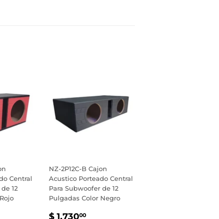
inear
n
interest
on
NZ-2P12C-B Cajon
do Central
Acustico Porteado Central
 de 12
Para Subwoofer de 12
Rojo
Pulgadas Color Negro
PRECIO
$
$ 1,730
00