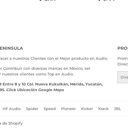
TUAL
2,130.00
HABITUAL
1,320.00
HABITU
1,
ENINSULA
PRO
facer a nuestros Clientes con el Mejor producto en Audio.
Promo
Direc
er Contribuir con diversas marcas en México, ser
r nuestros clientes como Top en Audio.
Corr
elect
9 Entre 8 y 10 Col. Nueva Kukulkán, Mérida, Yucatán,
195.
Click Ubicación Google Maps
HF Audio
Spider
Speed
Pioneer
Kicker
Krack
JBL
a de Shopify