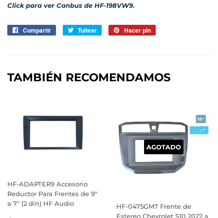
Click para ver Canbus de HF-198VW9.
Compartir
Compartir
Tuitear
Tuitear
Hacer pin
Pinear
en
en
en
Facebook
Twitter
Pinterest
TAMBIÉN RECOMENDAMOS
AGOTADO
HF-ADAPTER9 Accesorio
Reductor Para Frentes de 9"
a 7" (2 din) HF Audio
HF-0475GM7 Frente de
Estereo Chevrolet S10 2022 a