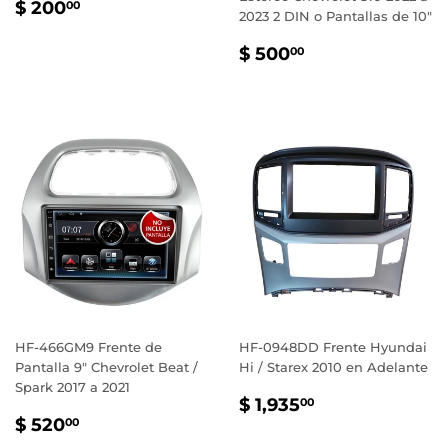
PRECIO
$
$ 200
00
2023 2 DIN o Pantallas de 10"
HABITUAL
200.00
PRECIO
$
$ 500
00
HABITUAL
500.00
HF-466GM9 Frente de
HF-0948DD Frente Hyundai
Pantalla 9" Chevrolet Beat /
Hi / Starex 2010 en Adelante
Spark 2017 a 2021
PRECIO
$
$ 1,935
00
PRECIO
$
HABITUAL
1,935.00
$ 520
00
HABITUAL
520.00