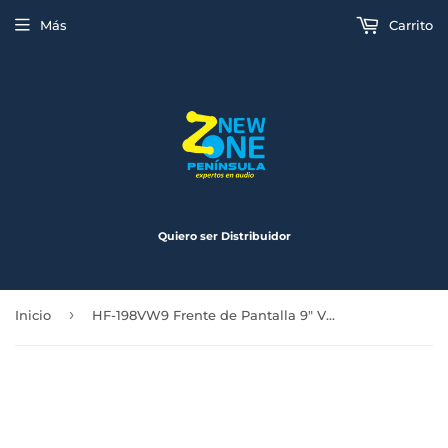
Más
Carrito
Quiero ser Distribuidor
›
Inicio
HF-198VW9 Frente de Pantalla 9" VW Jetta Virtus T-cross 2019 a 2020