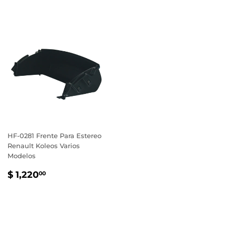
HF-0281 Frente Para Estereo
Renault Koleos Varios
Modelos
PRECIO
$
$ 1,220
00
HABITUAL
1,220.00