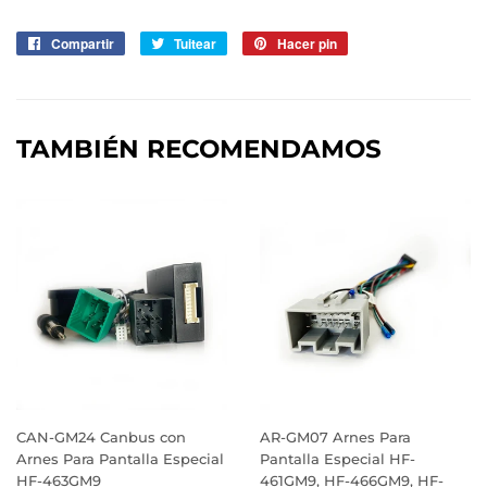
Compartir
Compartir
Tuitear
Tuitear
Hacer pin
Pinear
en
en
en
Facebook
Twitter
Pinterest
TAMBIÉN RECOMENDAMOS
CAN-GM24 Canbus con
AR-GM07 Arnes Para
Arnes Para Pantalla Especial
Pantalla Especial HF-
HF-463GM9
461GM9, HF-466GM9, HF-