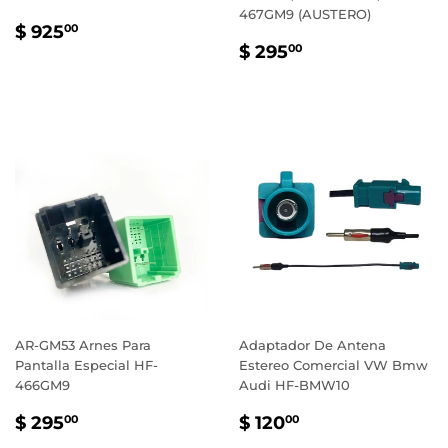
467GM9 (AUSTERO)
PRECIO
$
$ 925
00
PRECIO
$
HABITUAL
925.00
$ 295
00
HABITUAL
295.00
AR-GM53 Arnes Para
Adaptador De Antena
Pantalla Especial HF-
Estereo Comercial VW Bmw
466GM9
Audi HF-BMW10
PRECIO
$
PRECIO
$
$ 295
$ 120
00
00
HABITUAL
295.00
HABITUAL
120.00