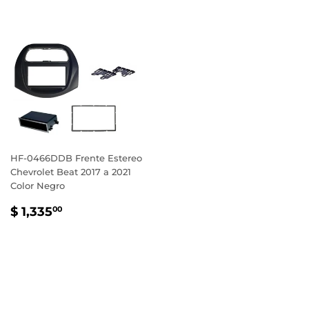
HF-0466DDB Frente Estereo
Chevrolet Beat 2017 a 2021
Color Negro
PRECIO
$
$ 1,335
00
HABITUAL
1,335.00