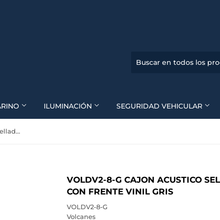
ARINO
ILUMINACIÓN
SEGURIDAD VEHICULAR
VOLDV2-8-G Cajon Acustico Sellado 2 de 8" y Tweeters Con Frente Vinil Gris
VOLDV2-8-G CAJON ACUSTICO SEL
CON FRENTE VINIL GRIS
VOLDV2-8-G
Volcanes