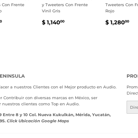
s Con Frente
y Tweeters Con Frente
Tweeters Con Fr
o
Vinil Gris
Rojo
IO
$
PRECIO
$
PRECIO
$
$ 1,140
$ 1,280
0
00
00
TUAL
1,425.00
HABITUAL
1,140.00
HABITU
1,
ENINSULA
PRO
facer a nuestros Clientes con el Mejor producto en Audio.
Promo
Direc
er Contribuir con diversas marcas en México, ser
r nuestros clientes como Top en Audio.
Corr
elect
9 Entre 8 y 10 Col. Nueva Kukulkán, Mérida, Yucatán,
195.
Click Ubicación Google Maps