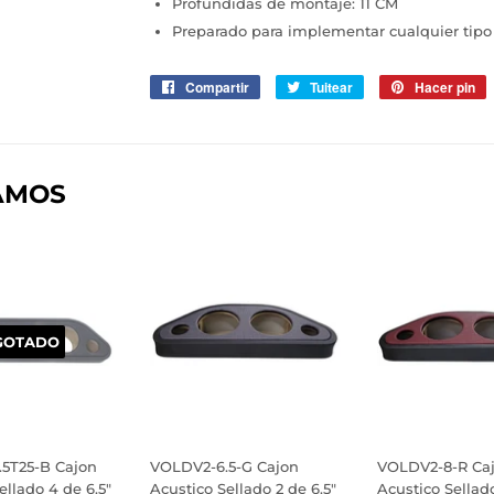
Profundidas de montaje: 11 CM
Preparado para implementar cualquier tipo
Compartir
Compartir
Tuitear
Tuitear
Hacer pin
P
en
en
e
Facebook
Twitter
P
AMOS
GOTADO
5T25-B Cajon
VOLDV2-6.5-G Cajon
VOLDV2-8-R Ca
ellado 4 de 6.5"
Acustico Sellado 2 de 6.5"
Acustico Sellado