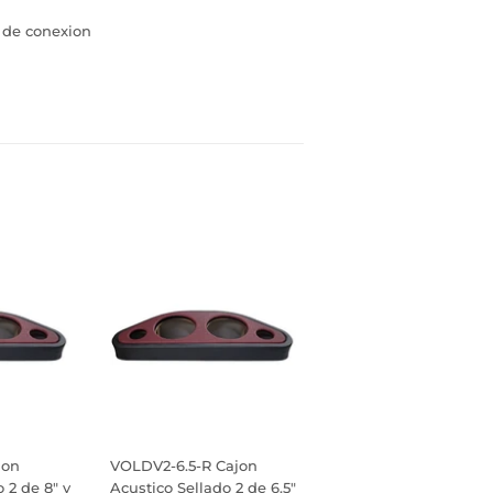
 de conexion
inear
n
interest
jon
VOLDV2-6.5-R Cajon
 2 de 8" y
Acustico Sellado 2 de 6.5"