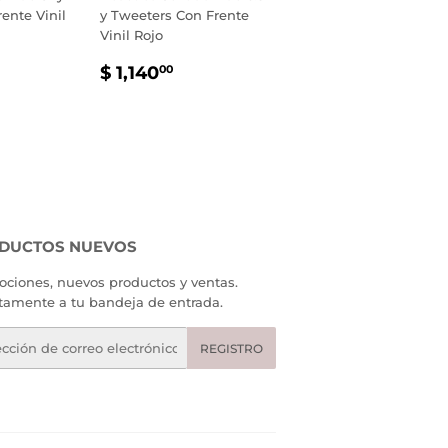
ente Vinil
y Tweeters Con Frente
Vinil Rojo
PRECIO
$
$ 1,140
00
AL
280.00
HABITUAL
1,140.00
DUCTOS NUEVOS
ciones, nuevos productos y ventas.
tamente a tu bandeja de entrada.
eo
REGISTRO
rónico