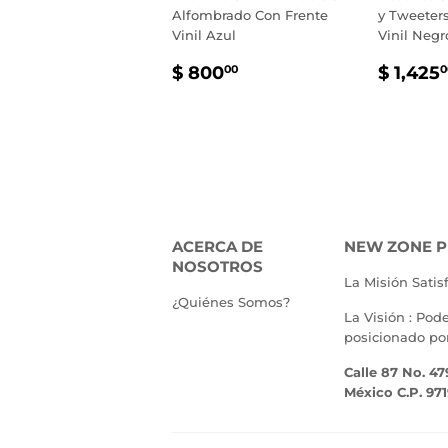
Alfombrado Con Frente
y Tweeter
Vinil Azul
Vinil Negr
PRECIO
$
PREC
$ 800
$ 1,425
00
0
HABITUAL
800.00
HABI
ACERCA DE
NEW ZONE P
NOSOTROS
La Misión Satis
¿Quiénes Somos?
La Visión : Pod
posicionado po
Calle 87 No. 47
México C.P. 97