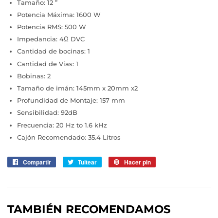
Tamaño: 12 ”
Potencia Máxima: 1600 W
Potencia RMS: 500 W
Impedancia: 4Ω DVC
Cantidad de bocinas: 1
Cantidad de Vías: 1
Bobinas: 2
Tamaño de imán: 145mm x 20mm x2
Profundidad de Montaje:
157 mm
Sensibilidad:
92dB
Frecuencia:
20 Hz to 1.6 kHz
Cajón Recomendado:
35.4 Litros
Compartir
Compartir
Tuitear
Tuitear
Hacer pin
Pinear
en
en
en
Facebook
Twitter
Pinterest
TAMBIÉN RECOMENDAMOS