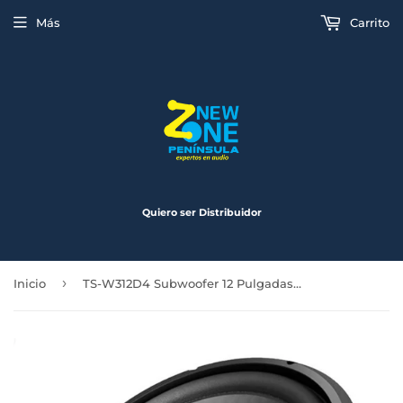
Más
Carrito
Quiero ser Distribuidor
›
Inicio
TS-W312D4 Subwoofer 12 Pulgadas 1600 Watts 500 Rms Doble Bobina Pioneer