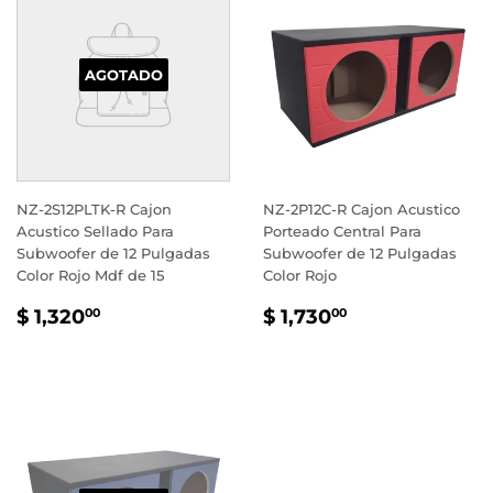
AGOTADO
NZ-2S12PLTK-R Cajon
NZ-2P12C-R Cajon Acustico
Acustico Sellado Para
Porteado Central Para
Subwoofer de 12 Pulgadas
Subwoofer de 12 Pulgadas
Color Rojo Mdf de 15
Color Rojo
PRECIO
$
PRECIO
$
$ 1,320
$ 1,730
00
00
HABITUAL
1,320.00
HABITUAL
1,730.00