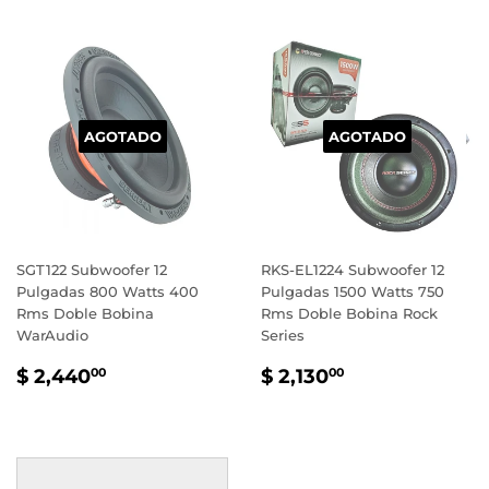
AGOTADO
AGOTADO
SGT122 Subwoofer 12
RKS-EL1224 Subwoofer 12
Pulgadas 800 Watts 400
Pulgadas 1500 Watts 750
Rms Doble Bobina
Rms Doble Bobina Rock
WarAudio
Series
PRECIO
$
PRECIO
$
$ 2,440
$ 2,130
00
00
HABITUAL
2,440.00
HABITUAL
2,130.00