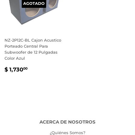
AGOTADO
NZ-2P12C-BL Cajon Acustico
Porteado Central Para
Subwoofer de 12 Pulgadas
Color Azul
PRECIO
$
$ 1,730
00
HABITUAL
1,730.00
ACERCA DE NOSOTROS
¿Quiénes Somos?