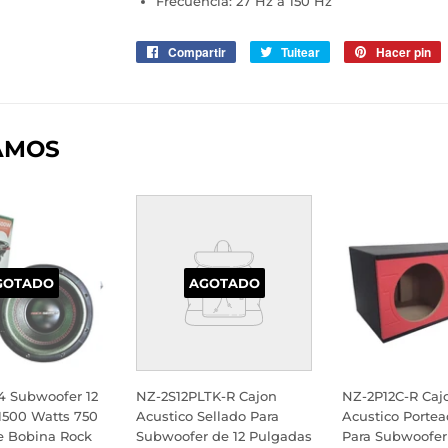
Frecuencia: 27 Hz a 150 Hz
Compartir
Compartir
Tuitear
Tuitear
Hacer pin
P
en
en
e
Facebook
Twitter
P
AMOS
GOTADO
AGOTADO
4 Subwoofer 12
NZ-2S12PLTK-R Cajon
NZ-2P12C-R Caj
1500 Watts 750
Acustico Sellado Para
Acustico Portea
 Bobina Rock
Subwoofer de 12 Pulgadas
Para Subwoofer