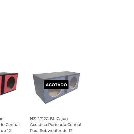
inear
n
interest
AGOTADO
on
NZ-2P12C-BL Cajon
do Central
Acustico Porteado Central
 de 12
Para Subwoofer de 12