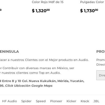
Color Rojo Mdf de 15
Pulgadas Color 
IO
$
PRECIO
$
PRECIO
$
$ 1,320
$ 1,730
0
00
00
TUAL
2,130.00
HABITUAL
1,320.00
HABITU
1,
ENINSULA
PRO
facer a nuestros Clientes con el Mejor producto en Audio.
Promo
Direc
er Contribuir con diversas marcas en México, ser
r nuestros clientes como Top en Audio.
Corr
elect
9 Entre 8 y 10 Col. Nueva Kukulkán, Mérida, Yucatán,
195.
Click Ubicación Google Maps
HF Audio
Spider
Speed
Pioneer
Kicker
Krack
JBL