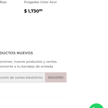
Rojo
Pulgadas Color Azul
PRECIO
$
$ 1,730
00
AL
730.00
HABITUAL
1,730.00
DUCTOS NUEVOS
ciones, nuevos productos y ventas.
tamente a tu bandeja de entrada.
eo
REGISTRO
rónico