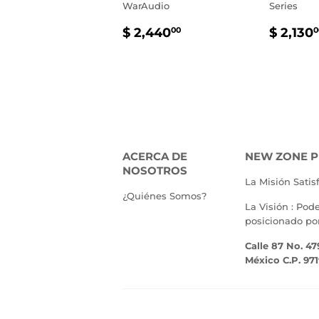
WarAudio
Series
PRECIO
$
PREC
$ 2,440
$ 2,130
00
0
HABITUAL
2,440.00
HABI
ACERCA DE
NEW ZONE P
NOSOTROS
La Misión Satis
¿Quiénes Somos?
La Visión : Pod
posicionado po
Calle 87 No. 47
México C.P. 97