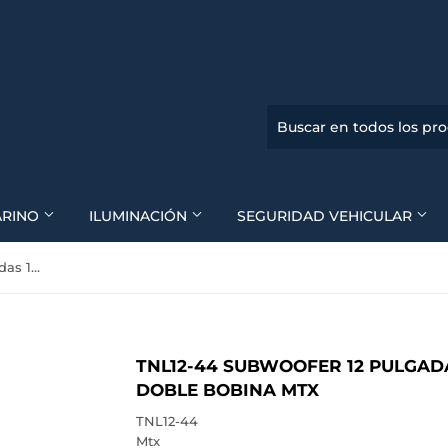
ARINO
ILUMINACIÓN
SEGURIDAD VEHICULAR
TNL12-44 Subwoofer 12 Pulgadas 1000 Watts 300 Rms Doble Bobina Mtx
TNL12-44 SUBWOOFER 12 PULGAD
DOBLE BOBINA MTX
TNL12-44
Mtx