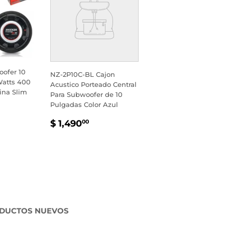
ofer 10
NZ-2P10C-BL Cajon
Watts 400
Acustico Porteado Central
ina Slim
Para Subwoofer de 10
Pulgadas Color Azul
PRECIO
$
$ 1,490
00
AL
620.00
HABITUAL
1,490.00
DUCTOS NUEVOS