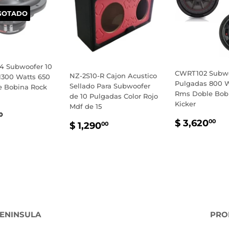
GOTADO
4 Subwoofer 10
CWRT102 Subwo
NZ-2S10-R Cajon Acustico
1300 Watts 650
Pulgadas 800 
Sellado Para Subwoofer
 Bobina Rock
Rms Doble Bob
de 10 Pulgadas Color Rojo
Kicker
Mdf de 15
IO
$
0
PRECIO
$
PRECIO
$
$ 3,620
00
TUAL
1,975.00
$ 1,290
00
HABITU
3,
HABITUAL
1,290.00
ENINSULA
PRO