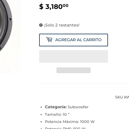
$ 3,180
$
00
3,180.00
¡Solo 2 restantes!
AGREGAR AL CARRITO
SKU K
Categoría
:
Subwoofer
Tamaño: 10 ”
Potencia Máxima: 1000 W
Potencia RMS: 500 W