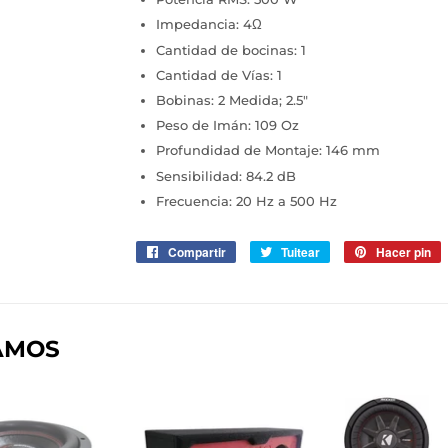
Impedancia: 4Ω
Cantidad de bocinas: 1
Cantidad de Vías: 1
Bobinas: 2 Medida; 2.5"
Peso de Imán: 109 Oz
Profundidad de Montaje: 146 mm
Sensibilidad: 84.2 dB
Frecuencia: 20 Hz a 500 Hz
Compartir
Compartir
Tuitear
Tuitear
Hacer pin
P
en
en
e
Facebook
Twitter
P
AMOS