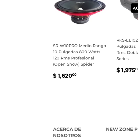
A
RKS-EL102
SR-W10PRO Medio Rango
Pulgadas 
10 Pulgadas 800 Watts
Rms Doble
120 Rms Profesional
Series
(Open Show) Spider
PREC
$ 1,975
0
PRECIO
$
HABI
$ 1,620
00
HABITUAL
1,620.00
ACERCA DE
NEW ZONE P
NOSOTROS