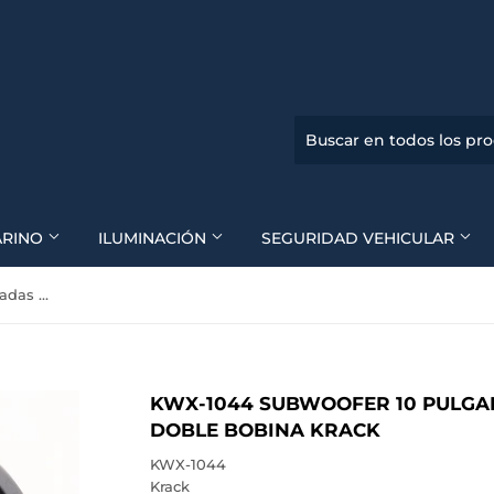
ARINO
ILUMINACIÓN
SEGURIDAD VEHICULAR
KWX-1044 Subwoofer 10 Pulgadas 1000 Watts 500 Rms Doble Bobina Krack
KWX-1044 SUBWOOFER 10 PULGA
DOBLE BOBINA KRACK
KWX-1044
Krack