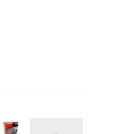
inear
n
interest