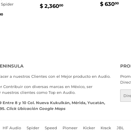
PRECIO
$
$ 630
00
PRECIO
$
 Spider
$ 2,360
00
HABITU
630
HABITUAL
2,360.00
IO
$
00
TUAL
2,360.00
ENINSULA
PRO
facer a nuestros Clientes con el Mejor producto en Audio.
Promo
Direc
er Contribuir con diversas marcas en México, ser
r nuestros clientes como Top en Audio.
Corr
elect
9 Entre 8 y 10 Col. Nueva Kukulkán, Mérida, Yucatán,
195.
Click Ubicación Google Maps
HF Audio
Spider
Speed
Pioneer
Kicker
Krack
JBL