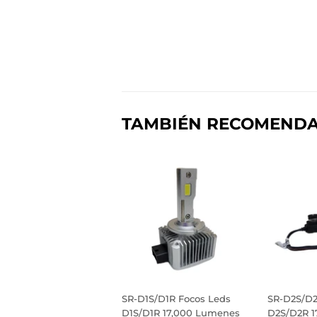
TAMBIÉN RECOMEND
SR-D1S/D1R Focos Leds
SR-D2S/D2
D1S/D1R 17,000 Lumenes
D2S/D2R 1