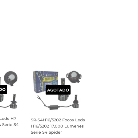
inear
n
interest
DO
AGOTADO
Leds H7
SR-S4H16/5202 Focos Leds
 Serie S4
H16/5202 17,000 Lumenes
Serie S4 Spider