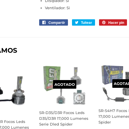
Disipador: Si
Ventilador: Si
Compartir
Compartir
Tuitear
Tuitear
Hacer pin
P
en
en
e
Facebook
Twitter
P
AMOS
AGOTA
AGOTADO
SR-S4H7 Focos 
SR-D3S/D3R Focos Leds
17,000 Lumenes
D3S/D3R 17,000 Lumenes
R Focos Leds
Spider
Serie Dled Spider
7,000 Lumenes