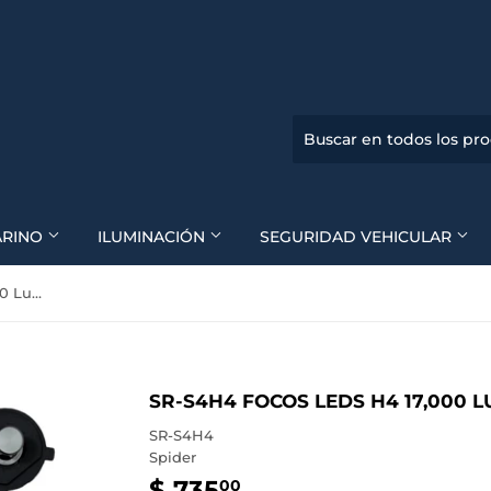
ARINO
ILUMINACIÓN
SEGURIDAD VEHICULAR
SR-S4H4 Focos Leds H4 17,000 Lumenes Serie S4 Spider
SR-S4H4 FOCOS LEDS H4 17,000 L
SR-S4H4
Spider
$ 735
$
00