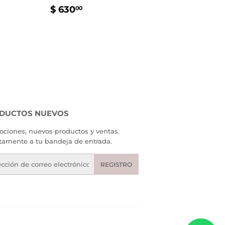
PRECIO
$
$ 630
00
AL
.00
HABITUAL
630.00
DUCTOS NUEVOS
ciones, nuevos productos y ventas.
tamente a tu bandeja de entrada.
eo
REGISTRO
rónico