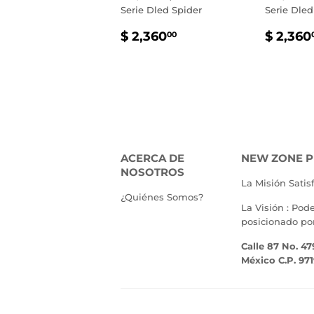
Serie Dled Spider
Serie Dled
PRECIO
$
PREC
$ 2,360
$ 2,360
00
HABITUAL
2,360.00
HABI
ACERCA DE
NEW ZONE P
NOSOTROS
La Misión Satis
¿Quiénes Somos?
La Visión : Pod
posicionado po
Calle 87 No. 47
México C.P. 97