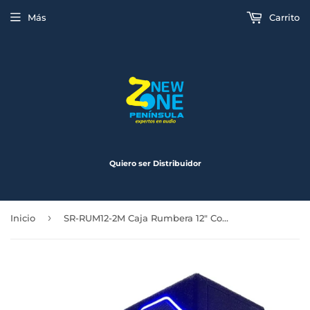
Más
Carrito
Quiero ser Distribuidor
›
Inicio
SR-RUM12-2M Caja Rumbera 12" Con Iluminacion 1 Subwoofer 2 Medios y Tweeters