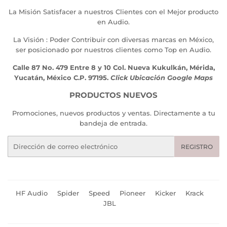
La Misión Satisfacer a nuestros Clientes con el Mejor producto
en Audio.
La Visión : Poder Contribuir con diversas marcas en México,
ser posicionado por nuestros clientes como Top en Audio.
Calle 87 No. 479 Entre 8 y 10 Col. Nueva Kukulkán, Mérida,
Yucatán, México C.P. 97195.
Click Ubicación Google Maps
PRODUCTOS NUEVOS
Promociones, nuevos productos y ventas. Directamente a tu
bandeja de entrada.
Correo
REGISTRO
electrónico
HF Audio
Spider
Speed
Pioneer
Kicker
Krack
JBL