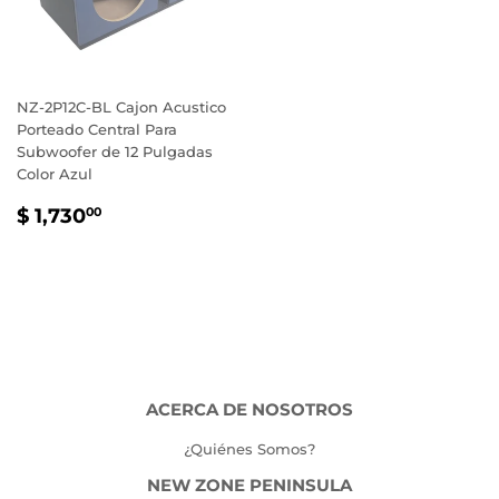
NZ-2P12C-BL Cajon Acustico
Porteado Central Para
Subwoofer de 12 Pulgadas
Color Azul
PRECIO
$
$ 1,730
00
HABITUAL
1,730.00
ACERCA DE NOSOTROS
¿Quiénes Somos?
NEW ZONE PENINSULA