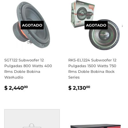
AGOTADO
AGOTADO
SGT122 Subwoofer 12
RKS-EL1224 Subwoofer 12
Pulgadas 800 Watts 400
Pulgadas 1500 Watts 750
Rms Doble Bobina
Rms Doble Bobina Rock
WarAudio
Series
PRECIO
$
PRECIO
$
$ 2,440
$ 2,130
00
00
HABITUAL
2,440.00
HABITUAL
2,130.00