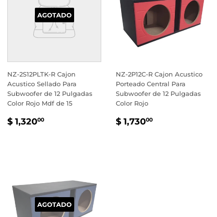
AGOTADO
NZ-2S12PLTK-R Cajon
NZ-2P12C-R Cajon Acustico
Acustico Sellado Para
Porteado Central Para
Subwoofer de 12 Pulgadas
Subwoofer de 12 Pulgadas
Color Rojo Mdf de 15
Color Rojo
PRECIO
$
PRECIO
$
$ 1,320
$ 1,730
00
00
HABITUAL
1,320.00
HABITUAL
1,730.00
AGOTADO