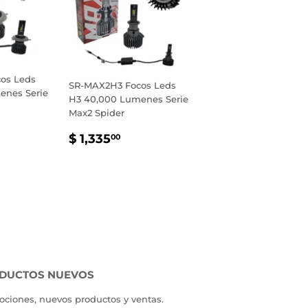
os Leds
SR-MAX2H3 Focos Leds
enes Serie
H3 40,000 Lumenes Serie
Max2 Spider
PRECIO
$
$ 1,335
00
AL
590.00
HABITUAL
1,335.00
DUCTOS NUEVOS
ciones, nuevos productos y ventas.