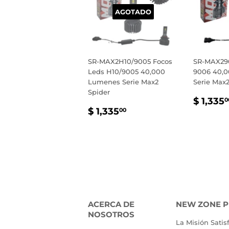
AGOTADO
SR-MAX2H10/9005 Focos
SR-MAX29
Leds H10/9005 40,000
9006 40,
Lumenes Serie Max2
Serie Max2
Spider
PREC
$ 1,335
0
PRECIO
$
HABI
$ 1,335
00
HABITUAL
1,335.00
ACERCA DE
NEW ZONE P
NOSOTROS
La Misión Satis