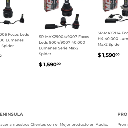
SR-MAX2H4 Foc
006 Focos Leds
SR-MAX29004/9007 Focos
H4 40,000 Lum
000 Lumenes
Leds 9004/9007 40,000
Max2 Spider
 Spider
Lumenes Serie Max2
PRECIO
$
Spider
IO
$
$ 1,590
00
0
HABITU
1,
TUAL
1,335.00
PRECIO
$
$ 1,590
00
HABITUAL
1,590.00
ENINSULA
PRO
facer a nuestros Clientes con el Mejor producto en Audio.
Promo