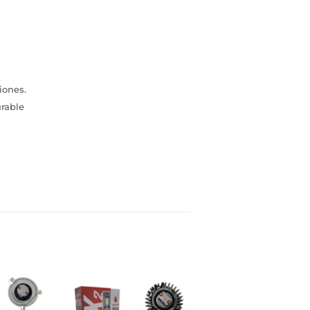
iones.
urable
inear
n
interest