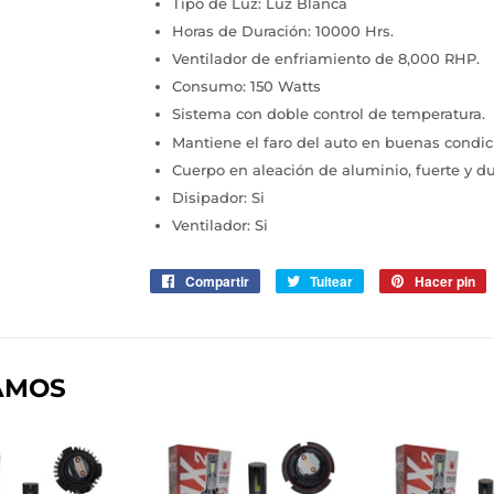
Tipo de Luz: Luz Blanca
Horas de Duración: 10000 Hrs.
Ventilador de enfriamiento de 8,000 RHP.
Consumo: 150 Watts
Sistema con doble control de temperatura.
Mantiene el faro del auto en buenas condic
Cuerpo en aleación de aluminio, fuerte y d
Disipador: Si
Ventilador: Si
Compartir
Compartir
Tuitear
Tuitear
Hacer pin
P
en
en
e
Facebook
Twitter
P
AMOS