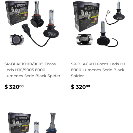
SR-BLACKH10/9005 Focos
SR-BLACKH1 Focos Leds H1
Leds H10/9005 8000
8000 Lumenes Serie Black
Lumenes Serie Black Spider
Spider
PRECIO
$
PRECIO
$
$ 320
$ 320
00
00
HABITUAL
320.00
HABITUAL
320.00