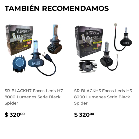
TAMBIÉN RECOMENDAMOS
SR-BLACKH7 Focos Leds H7
SR-BLACKH3 Focos Leds H3
8000 Lumenes Serie Black
8000 Lumenes Serie Black
Spider
Spider
PRECIO
$
PRECIO
$
$ 320
$ 320
00
00
HABITUAL
320.00
HABITUAL
320.00