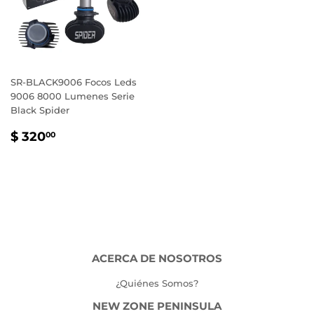
SR-BLACK9006 Focos Leds
9006 8000 Lumenes Serie
Black Spider
PRECIO
$
$ 320
00
HABITUAL
320.00
ACERCA DE NOSOTROS
¿Quiénes Somos?
NEW ZONE PENINSULA