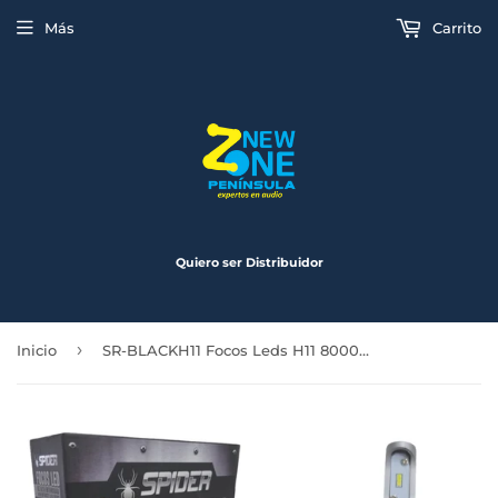
Más
Carrito
Quiero ser Distribuidor
›
Inicio
SR-BLACKH11 Focos Leds H11 8000 Lumenes Serie Black Spider