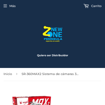
Más
Carrito
Quiero ser Distribuidor
›
Inicio
SR-360MAX2 Sistema de cámaras 360º grados con módulo de control Spider