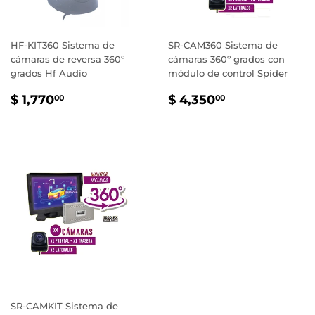
HF-KIT360 Sistema de
SR-CAM360 Sistema de
cámaras de reversa 360º
cámaras 360º grados con
grados Hf Audio
módulo de control Spider
PRECIO
$
PRECIO
$
$ 1,770
$ 4,350
00
00
HABITUAL
1,770.00
HABITUAL
4,350.00
SR-CAMKIT Sistema de