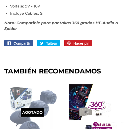
Voltaje: 9V - 16V
Incluye Cables: Si
Nota: Compatible para pantallas 360 grados HF-Audio o
Spider
Compartir
Compartir
Tuitear
Tuitear
Hacer pin
Pinear
en
en
en
Facebook
Twitter
Pinterest
TAMBIÉN RECOMENDAMOS
AGOTADO