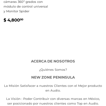
cámaras 360º grados con
módulo de control universal
y Monitor Spider
PRECIO
$
$ 4,800
00
HABITUAL
4,800.00
ACERCA DE NOSOTROS
¿Quiénes Somos?
NEW ZONE PENINSULA
La Misión Satisfacer a nuestros Clientes con el Mejor producto
en Audio.
La Visión : Poder Contribuir con diversas marcas en México,
ser posicionado por nuestros clientes como Top en Audio.