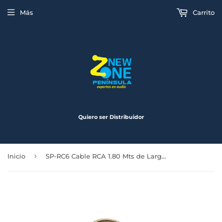
Más
Carrito
Quiero ser Distribuidor
›
Inicio
SP-RC6 Cable RCA 1.80 Mts de Largo 2 Machos a 2 Machos Speed