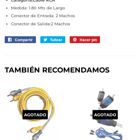
Medida: 1.80 Mts de Largo
Conector de Entrada: 2 Machos
Conector de Salida:2 Machos
Compartir
Compartir
Tuitear
Tuitear
Hacer pin
Pinear
en
en
en
Facebook
Twitter
Pinterest
TAMBIÉN RECOMENDAMOS
AGOTADO
AGOTADO