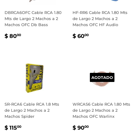
DBRCA6OFC Cable RCA 1.80
HF-RR6 Cable RCA 1.80 Mts
Mts de Largo 2 Machos a 2
de Largo 2 Machos a 2
Machos OFC Db Bass
Machos OFC HF Audio
PRECIO
$
PRECIO
$
$ 80
$ 60
00
00
HABITUAL
80.00
HABITUAL
60.00
AGOTADO
SR-RCA6 Cable RCA 1.8 Mts
WRCAS6 Cable RCA 1.80 Mts
de Largo 2 Machos a 2
de Largo 2 Machos a 2
Machos Spider
Machos OFC Warlinx
PRECIO
$
PRECIO
$
$ 115
$ 90
00
00
HABITUAL
115.00
HABITUAL
90.00