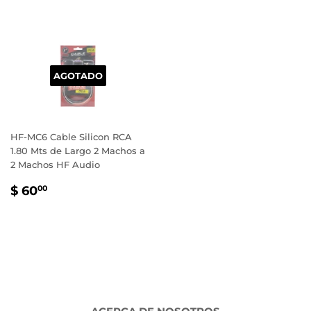
AGOTADO
HF-MC6 Cable Silicon RCA
1.80 Mts de Largo 2 Machos a
2 Machos HF Audio
PRECIO
$
$ 60
00
HABITUAL
60.00