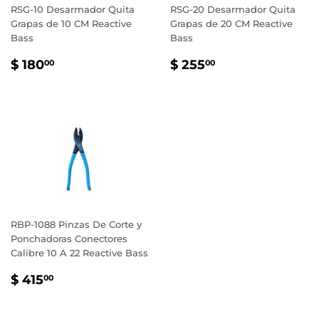
RSG-10 Desarmador Quita
RSG-20 Desarmador Quita
Grapas de 10 CM Reactive
Grapas de 20 CM Reactive
Bass
Bass
PRECIO
$
PRECIO
$
$ 180
$ 255
00
00
HABITUAL
180.00
HABITUAL
255.00
RBP-1088 Pinzas De Corte y
Ponchadoras Conectores
Calibre 10 A 22 Reactive Bass
PRECIO
$
$ 415
00
HABITUAL
415.00