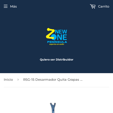
Más
Carrito
Quiero ser Distribuidor
›
Inicio
RSG-15 Desarmador Quita Grapas de 15 CM Reactive Bass