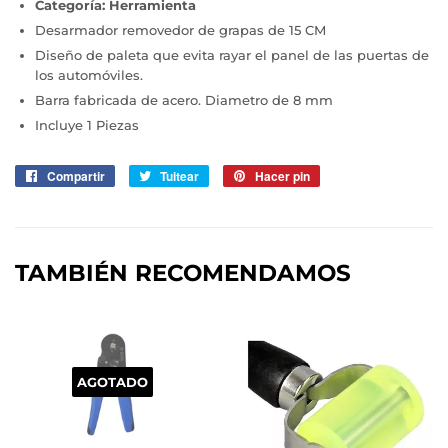
Categoría: Herramienta
Desarmador removedor de grapas de 15 CM
Diseño de paleta que evita rayar el panel de las puertas de
los automóviles.
Barra fabricada de acero. Diametro de 8 mm
Incluye 1 Piezas
Compartir
Compartir
Tuitear
Tuitear
Hacer pin
Pinear
en
en
en
Facebook
Twitter
Pinterest
TAMBIÉN RECOMENDAMOS
AGOTADO