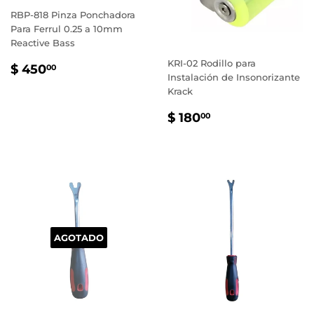
RBP-818 Pinza Ponchadora
Para Ferrul 0.25 a 10mm
Reactive Bass
KRI-02 Rodillo para
PRECIO
$
$ 450
00
Instalación de Insonorizante
HABITUAL
450.00
Krack
PRECIO
$
$ 180
00
HABITUAL
180.00
AGOTADO