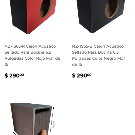
NZ-1S65-R Cajon Acustico
NZ-1S65-B Cajon Acustico
Sellado Para Bocina 6.5
Sellado Para Bocina 6.5
Pulgadas Color Rojo Mdf de
Pulgadas Color Negro Mdf
15
de 15
PRECIO
$
PRECIO
$
$ 290
$ 290
00
00
HABITUAL
290.00
HABITUAL
290.00