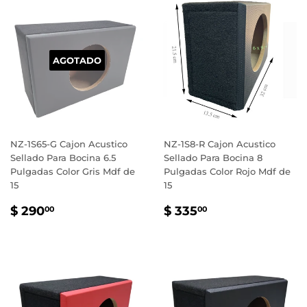
AGOTADO
NZ-1S65-G Cajon Acustico
NZ-1S8-R Cajon Acustico
Sellado Para Bocina 6.5
Sellado Para Bocina 8
Pulgadas Color Gris Mdf de
Pulgadas Color Rojo Mdf de
15
15
PRECIO
$
PRECIO
$
$ 290
$ 335
00
00
HABITUAL
290.00
HABITUAL
335.00