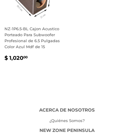
NZ-1P6.5-BL Cajon Acustico
Porteado Para Subwoofer
Profesional de 6.5 Pulgadas
Color Azul Mdf de 15
PRECIO
$
$ 1,020
00
HABITUAL
1,020.00
ACERCA DE NOSOTROS
¿Quiénes Somos?
NEW ZONE PENINSULA