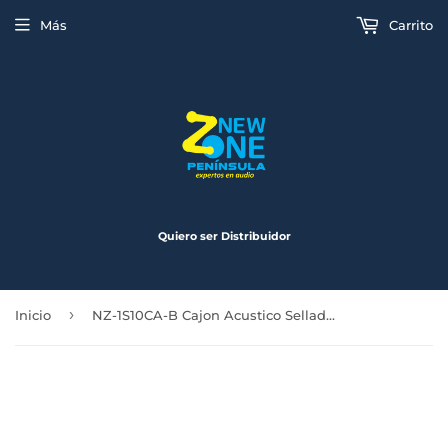
Más
Carrito
Quiero ser Distribuidor
›
Inicio
NZ-1S10CA-B Cajon Acustico Sellado Para Subwoofer de 10 Pulgadas Color Negro Mdf de 15