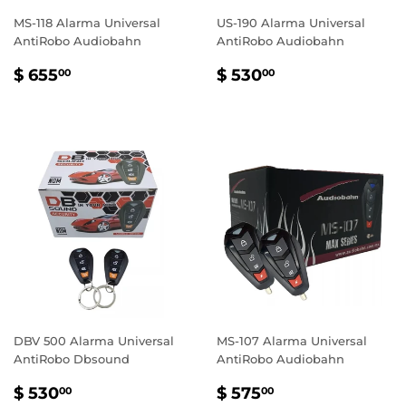
MS-118 Alarma Universal
US-190 Alarma Universal
AntiRobo Audiobahn
AntiRobo Audiobahn
PRECIO
$
PRECIO
$
$ 655
$ 530
00
00
HABITUAL
655.00
HABITUAL
530.00
DBV 500 Alarma Universal
MS-107 Alarma Universal
AntiRobo Dbsound
AntiRobo Audiobahn
PRECIO
$
PRECIO
$
$ 530
$ 575
00
00