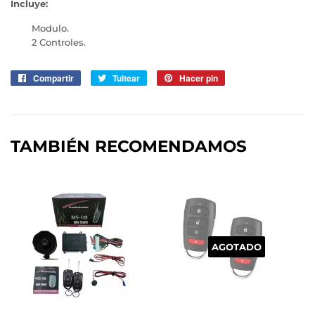
Incluye:
Modulo.
2 Controles.
Compartir
Compartir
Tuitear
Tuitear
Hacer pin
Pinear
en
en
en
Facebook
Twitter
Pinterest
TAMBIÉN RECOMENDAMOS
AGOTADO