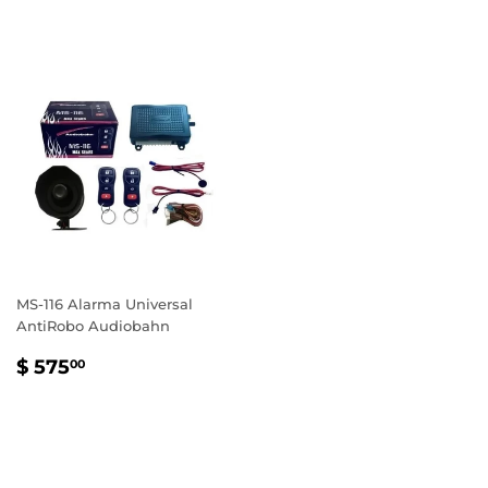
HABITUAL
530.00
HABITUAL
575.00
MS-116 Alarma Universal
AntiRobo Audiobahn
PRECIO
$
$ 575
00
HABITUAL
575.00