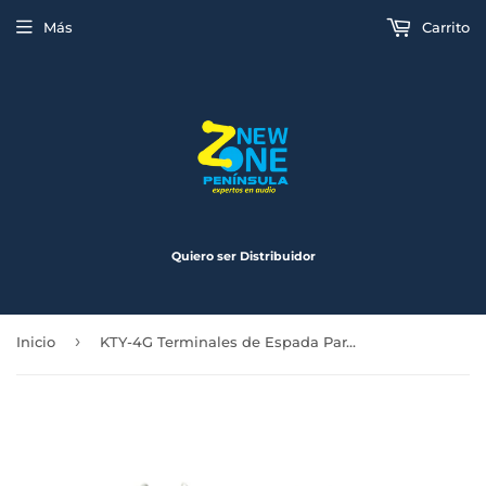
Más
Carrito
Quiero ser Distribuidor
›
Inicio
KTY-4G Terminales de Espada Para Amplificador Calibre 4 Krack