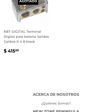
AGOTADO
KBT-DIGITAL Terminal
Digital para bateria Salidas
Calibre 0 4 8 Krack
PRECIO
$
$ 415
00
HABITUAL
415.00
ACERCA DE NOSOTROS
¿Quiénes Somos?
NEW ZONE PENINSULA