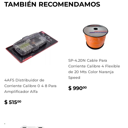
TAMBIÉN RECOMENDAMOS
SP-4.20N Cable Para
Corriente Calibre 4 Flexible
de 20 Mts Color Naranja
Speed
4AFS Distribuidor de
Corriente Calibre 0 4 8 Para
PRECIO
$
$ 990
00
Amplificador Alfa
HABITUAL
990.00
PRECIO
$
$ 515
00
HABITUAL
515.00