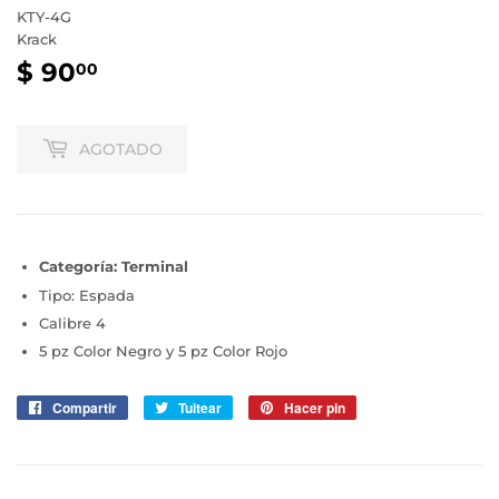
KTY-4G
Krack
$ 90
$
00
90.00
AGOTADO
Categoría: Terminal
Tipo: Espada
Calibre 4
5 pz Color Negro y 5 pz Color Rojo
Compartir
Compartir
Tuitear
Tuitear
Hacer pin
Pinear
en
en
en
Facebook
Twitter
Pinterest