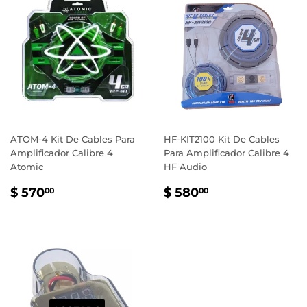
ATOM-4 Kit De Cables Para
HF-KIT2100 Kit De Cables
Amplificador Calibre 4
Para Amplificador Calibre 4
Atomic
HF Audio
PRECIO
$
PRECIO
$
$ 570
$ 580
00
00
HABITUAL
570.00
HABITUAL
580.00