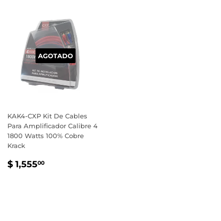
AGOTADO
KAK4-CXP Kit De Cables
Para Amplificador Calibre 4
1800 Watts 100% Cobre
Krack
PRECIO
$
$ 1,555
00
HABITUAL
1,555.00