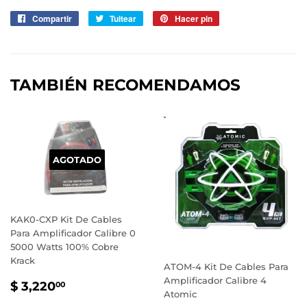
Compartir
Compartir
Tuitear
Tuitear
Hacer pin
Pinear
en
en
en
Facebook
Twitter
Pinterest
TAMBIÉN RECOMENDAMOS
AGOTADO
KAK0-CXP Kit De Cables
Para Amplificador Calibre 0
5000 Watts 100% Cobre
Krack
ATOM-4 Kit De Cables Para
Amplificador Calibre 4
PRECIO
$
$ 3,220
00
Atomic
HABITUAL
3,220.00