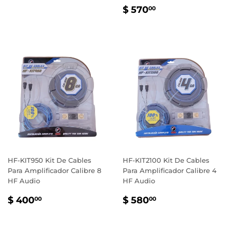
PRECIO
$
$ 570
00
HABITUAL
570.00
HF-KIT950 Kit De Cables
HF-KIT2100 Kit De Cables
Para Amplificador Calibre 8
Para Amplificador Calibre 4
HF Audio
HF Audio
PRECIO
$
PRECIO
$
$ 400
$ 580
00
00
HABITUAL
400.00
HABITUAL
580.00