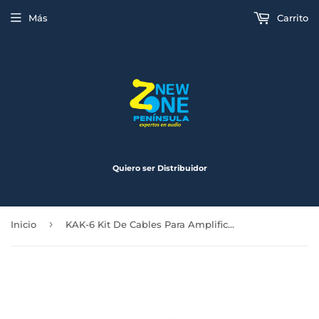
Más
Carrito
Quiero ser Distribuidor
›
Inicio
KAK-6 Kit De Cables Para Amplificador Calibre 6 1000 Watts Krack