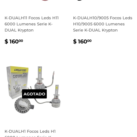
K-DUALH11 Focos Leds H11
K-DUALH10/9005 Focos Leds
6000 Lumenes Serie K-
H10/9005 6000 Lumenes
DUAL Krypton
Serie K-DUAL Krypton
PRECIO
$
PRECIO
$
$ 160
$ 160
00
00
HABITUAL
160.00
HABITUAL
160.00
AGOTADO
K-DUALH1 Focos Leds H1