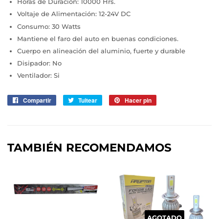
Horas de Duración: 10000 Hrs.
Voltaje de Alimentación: 12-24V DC
Consumo: 30 Watts
Mantiene el faro del auto en buenas condiciones.
Cuerpo en alineación del aluminio, fuerte y durable
Disipador: No
Ventilador: Si
Compartir
Compartir
Tuitear
Tuitear
Hacer pin
Pinear
en
en
en
Facebook
Twitter
Pinterest
TAMBIÉN RECOMENDAMOS
AGOTADO