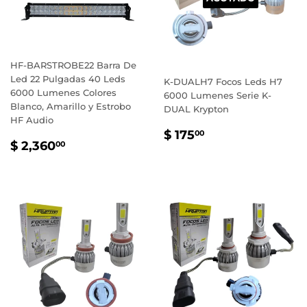
HF-BARSTROBE22 Barra De
Led 22 Pulgadas 40 Leds
K-DUALH7 Focos Leds H7
6000 Lumenes Colores
6000 Lumenes Serie K-
Blanco, Amarillo y Estrobo
DUAL Krypton
HF Audio
PRECIO
$
$ 175
00
PRECIO
$
$ 2,360
HABITUAL
175.00
00
HABITUAL
2,360.00