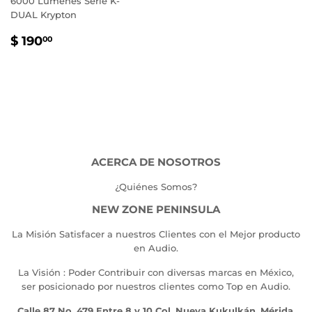
6000 Lumenes Serie K-
DUAL Krypton
PRECIO
$
$ 190
00
HABITUAL
190.00
ACERCA DE NOSOTROS
¿Quiénes Somos?
NEW ZONE PENINSULA
La Misión Satisfacer a nuestros Clientes con el Mejor producto
en Audio.
La Visión : Poder Contribuir con diversas marcas en México,
ser posicionado por nuestros clientes como Top en Audio.
Calle 87 No. 479 Entre 8 y 10 Col. Nueva Kukulkán, Mérida,