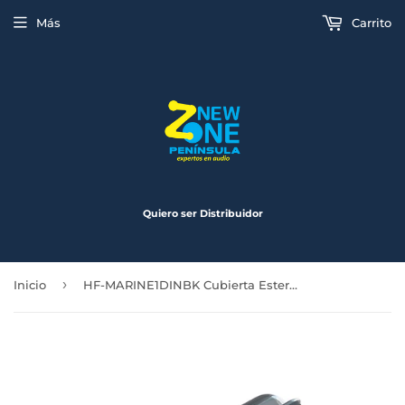
Más
Carrito
Quiero ser Distribuidor
›
Inicio
HF-MARINE1DINBK Cubierta Estereo Universal 1 Din Negro Marino HF Audio