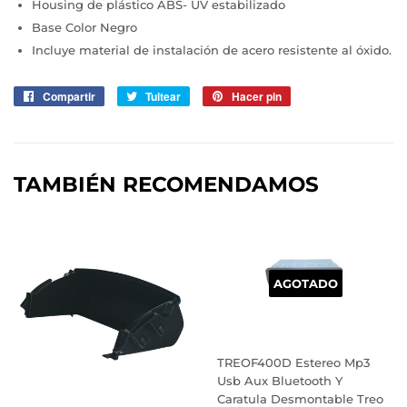
Housing de plástico ABS- UV estabilizado
Base Color Negro
Incluye material de instalación de acero resistente al óxido.
Compartir
Compartir
Tuitear
Tuitear
Hacer pin
Pinear
en
en
en
Facebook
Twitter
Pinterest
TAMBIÉN RECOMENDAMOS
AGOTADO
TREOF400D Estereo Mp3
Usb Aux Bluetooth Y
Caratula Desmontable Treo