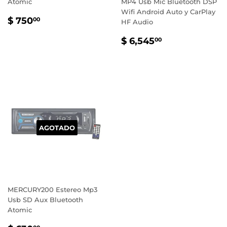
Atomic
MP4 Usb Mic Bluetooth DSP
Wifi Android Auto y CarPlay
PRECIO
$
$ 750
00
HF Audio
HABITUAL
750.00
PRECIO
$
$ 6,545
00
HABITUAL
6,545.00
AGOTADO
MERCURY200 Estereo Mp3
Usb SD Aux Bluetooth
Atomic