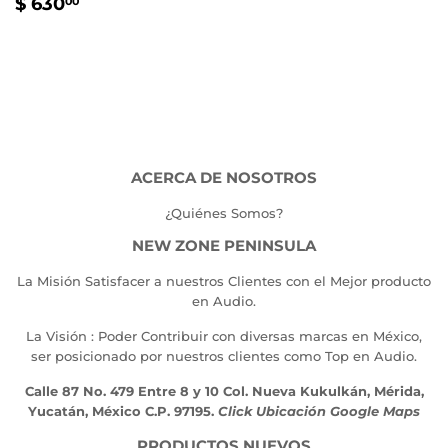
PRECIO
$
$ 630
00
HABITUAL
630.00
ACERCA DE NOSOTROS
¿Quiénes Somos?
NEW ZONE PENINSULA
La Misión Satisfacer a nuestros Clientes con el Mejor producto
en Audio.
La Visión : Poder Contribuir con diversas marcas en México,
ser posicionado por nuestros clientes como Top en Audio.
Calle 87 No. 479 Entre 8 y 10 Col. Nueva Kukulkán, Mérida,
Yucatán, México C.P. 97195.
Click Ubicación Google Maps
PRODUCTOS NUEVOS