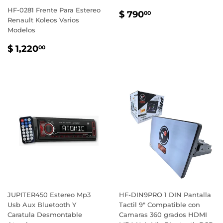
HF-0281 Frente Para Estereo
PRECIO
$
$ 790
00
Renault Koleos Varios
HABITUAL
790.00
Modelos
PRECIO
$
$ 1,220
00
HABITUAL
1,220.00
JUPITER450 Estereo Mp3
HF-DIN9PRO 1 DIN Pantalla
Usb Aux Bluetooth Y
Tactil 9" Compatible con
Caratula Desmontable
Camaras 360 grados HDMI