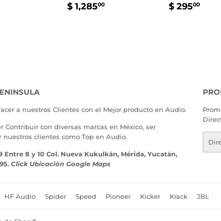
PRECIO
$
PRECIO
$
TUAL
295.00
$ 1,285
$ 295
00
00
HABITUAL
1,285.00
HABITU
295
ENINSULA
PRO
facer a nuestros Clientes con el Mejor producto en Audio.
Promo
Direc
er Contribuir con diversas marcas en México, ser
r nuestros clientes como Top en Audio.
Corr
elect
9 Entre 8 y 10 Col. Nueva Kukulkán, Mérida, Yucatán,
195.
Click Ubicación Google Maps
HF Audio
Spider
Speed
Pioneer
Kicker
Krack
JBL