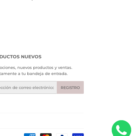
HABITUAL
520.00
AL
.00
DUCTOS NUEVOS
ciones, nuevos productos y ventas.
tamente a tu bandeja de entrada.
eo
REGISTRO
rónico