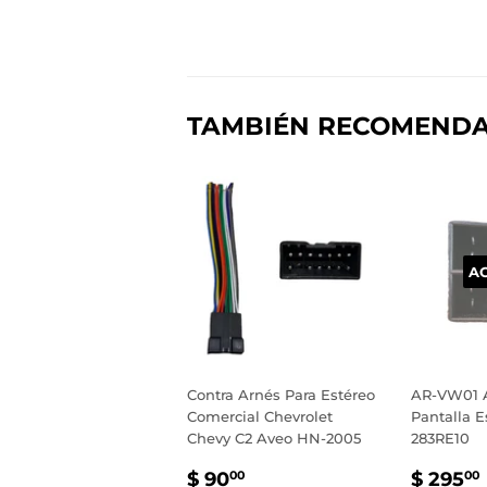
TAMBIÉN RECOMEND
A
Contra Arnés Para Estéreo
AR-VW01 A
Comercial Chevrolet
Pantalla E
Chevy C2 Aveo HN-2005
283RE10
PRECIO
$
PREC
$ 90
$ 295
00
00