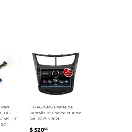
inear
n
interest
 Para
HF-467GM9 Frente de
al HF-
Pantalla 9" Chevrolet Aveo
6GM9, HF-
Sail 2017 a 2021
ERO)
PRECIO
$
$ 520
00