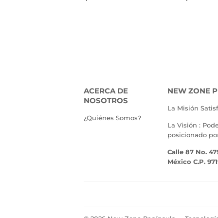
HABITUAL
90.00
HABI
ACERCA DE
NEW ZONE P
NOSOTROS
La Misión Satis
¿Quiénes Somos?
La Visión : Pod
posicionado po
Calle 87 No. 47
México C.P. 97