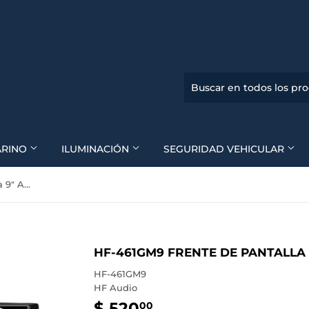
ARINO
ILUMINACIÓN
SEGURIDAD VEHICULAR
HF-461GM9 Frente de Pantalla 9" Aveo 2010 a 2017
HF-461GM9 FRENTE DE PANTALLA 9
HF-461GM9
HF Audio
$ 520
$
00