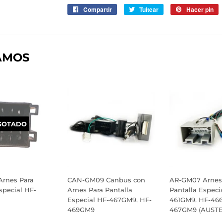
Compartir
Compartir
Tuitear
Tuitear
Hacer pin
P
en
en
e
Facebook
Twitter
P
AMOS
GOTADO
rnes Para
CAN-GM09 Canbus con
AR-GM07 Arnes
special HF-
Arnes Para Pantalla
Pantalla Especi
Especial HF-467GM9, HF-
461GM9, HF-46
469GM9
467GM9 (AUST
IO
$