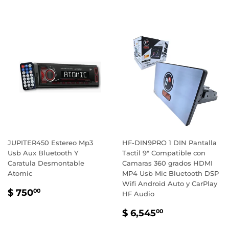
HABITUAL
1,220.00
JUPITER450 Estereo Mp3
HF-DIN9PRO 1 DIN Pantalla
Usb Aux Bluetooth Y
Tactil 9" Compatible con
Caratula Desmontable
Camaras 360 grados HDMI
Atomic
MP4 Usb Mic Bluetooth DSP
Wifi Android Auto y CarPlay
PRECIO
$
$ 750
00
HF Audio
HABITUAL
750.00
PRECIO
$
$ 6,545
00
HABITUAL
6,545.00