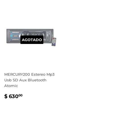
AGOTADO
MERCURY200 Estereo Mp3
Usb SD Aux Bluetooth
Atomic
PRECIO
$
$ 630
00
HABITUAL
630.00