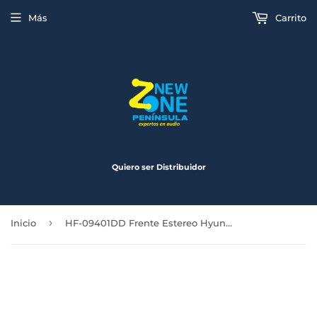
Más
Carrito
Quiero ser Distribuidor
›
Inicio
HF-09401DD Frente Estereo Hyundai Elantra 2015 a 2017