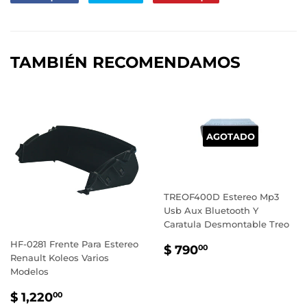
en
en
en
Facebook
Twitter
Pinterest
TAMBIÉN RECOMENDAMOS
AGOTADO
TREOF400D Estereo Mp3
Usb Aux Bluetooth Y
Caratula Desmontable Treo
HF-0281 Frente Para Estereo
PRECIO
$
$ 790
00
Renault Koleos Varios
HABITUAL
790.00
Modelos
PRECIO
$
$ 1,220
00