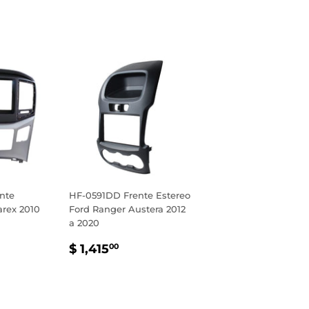
nte
HF-0591DD Frente Estereo
arex 2010
Ford Ranger Austera 2012
a 2020
PRECIO
$
$ 1,415
00
AL
935.00
HABITUAL
1,415.00