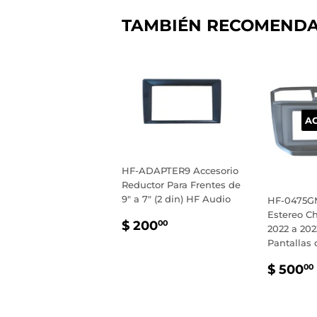
TAMBIÉN RECOMEND
A
HF-ADAPTER9 Accesorio
Reductor Para Frentes de
9" a 7" (2 din) HF Audio
HF-0475GM
Estereo Ch
PRECIO
$
$ 200
00
2022 a 202
HABITUAL
200.00
Pantallas 
PREC
$ 500
00
HABI