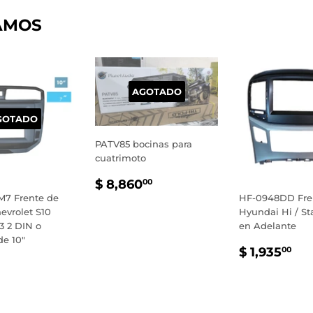
AMOS
AGOTADO
GOTADO
PATV85 bocinas para
cuatrimoto
PRECIO
$
$ 8,860
00
HABITUAL
8,860.00
7 Frente de
HF-0948DD Fre
evrolet S10
Hyundai Hi / St
3 2 DIN o
en Adelante
de 10"
PRECIO
$
$ 1,935
00
IO
$
HABITU
1,
TUAL
500.00