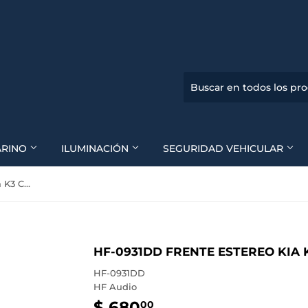
ARINO
ILUMINACIÓN
SEGURIDAD VEHICULAR
HF-0931DD Frente Estereo Kia K3 Cerato Forte 2013 a 2018
HF-0931DD FRENTE ESTEREO KIA K
HF-0931DD
HF Audio
$ 680
$
00