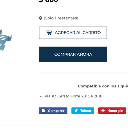
680.00
¡Solo 1 restantes!
AGREGAR AL CARRITO
COMPRAR AHORA
Compatible con los sigu
Kia K3 Cerato Forte 2013 a 2018
Compartir
Compartir
Tuitear
Tuitear
Hacer pin
P
en
en
e
Facebook
Twitter
P