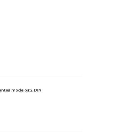
ientes modelos:2 DIN
inear
n
interest