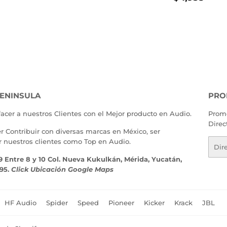
IO
$
HABITU
1,
TUAL
500.00
ENINSULA
PRO
facer a nuestros Clientes con el Mejor producto en Audio.
Promo
Direc
er Contribuir con diversas marcas en México, ser
r nuestros clientes como Top en Audio.
Corr
elect
9 Entre 8 y 10 Col. Nueva Kukulkán, Mérida, Yucatán,
195.
Click Ubicación Google Maps
HF Audio
Spider
Speed
Pioneer
Kicker
Krack
JBL