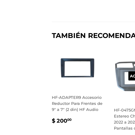
TAMBIÉN RECOMEND
A
HF-ADAPTER9 Accesorio
Reductor Para Frentes de
9" a 7" (2 din) HF Audio
HF-0475GM
Estereo Ch
PRECIO
$
$ 200
00
2022 a 202
HABITUAL
200.00
Pantallas 