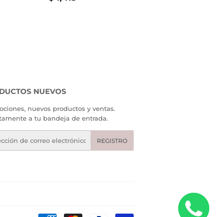
AL
935.00
HABITUAL
1,415.00
DUCTOS NUEVOS
ciones, nuevos productos y ventas.
tamente a tu bandeja de entrada.
eo
REGISTRO
rónico