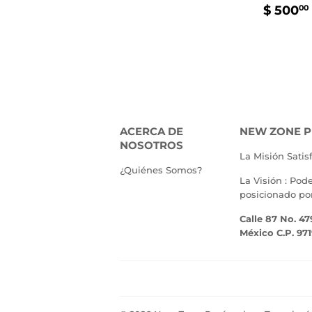
PREC
$ 500
00
HABI
ACERCA DE
NEW ZONE P
NOSOTROS
La Misión Satis
¿Quiénes Somos?
La Visión : Pod
posicionado po
Calle 87 No. 47
México C.P. 97