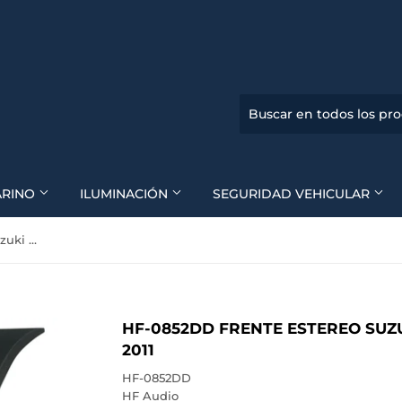
ARINO
ILUMINACIÓN
SEGURIDAD VEHICULAR
HF-0852DD Frente Estereo Suzuki Swift Con Aire 2009 a 2011
HF-0852DD FRENTE ESTEREO SUZU
2011
HF-0852DD
HF Audio