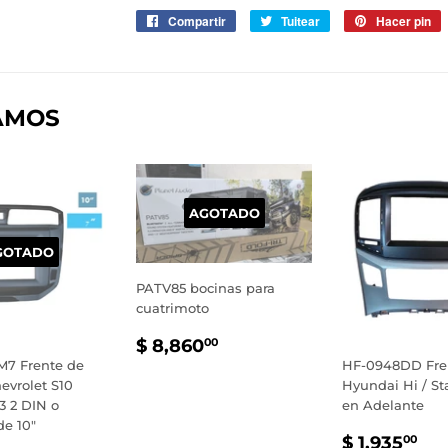
Compartir
Compartir
Tuitear
Tuitear
Hacer pin
P
en
en
e
Facebook
Twitter
P
AMOS
AGOTADO
GOTADO
PATV85 bocinas para
cuatrimoto
PRECIO
$
$ 8,860
00
HABITUAL
8,860.00
7 Frente de
HF-0948DD Fre
evrolet S10
Hyundai Hi / St
3 2 DIN o
en Adelante
de 10"
PRECIO
$
$ 1,935
00