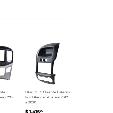
inear
n
interest
nte
HF-0591DD Frente Estereo
arex 2010
Ford Ranger Austera 2012
a 2020
PRECIO
$
$ 1,415
00