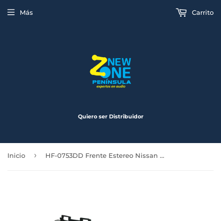
Más
Carrito
Quiero ser Distribuidor
›
Inicio
HF-0753DD Frente Estereo Nissan Murano 09-10