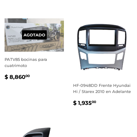
HABITUAL
500.00
AGOTADO
PATV85 bocinas para
cuatrimoto
PRECIO
$
$ 8,860
00
HABITUAL
8,860.00
HF-0948DD Frente Hyundai
Hi / Starex 2010 en Adelante
PRECIO
$
$ 1,935
00
HABITUAL
1,935.00