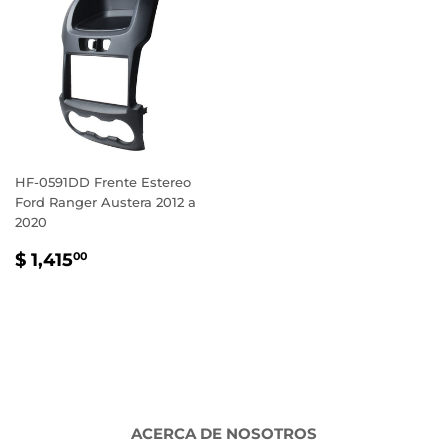
HF-0591DD Frente Estereo
Ford Ranger Austera 2012 a
2020
PRECIO
$
$ 1,415
00
HABITUAL
1,415.00
ACERCA DE NOSOTROS