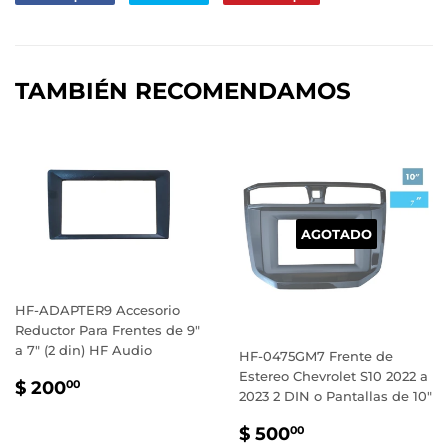
en
en
en
Facebook
Twitter
Pinterest
TAMBIÉN RECOMENDAMOS
AGOTADO
HF-ADAPTER9 Accesorio
Reductor Para Frentes de 9"
a 7" (2 din) HF Audio
HF-0475GM7 Frente de
Estereo Chevrolet S10 2022 a
PRECIO
$
$ 200
00
2023 2 DIN o Pantallas de 10"
HABITUAL
200.00
PRECIO
$
$ 500
00