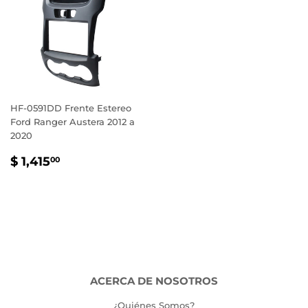
HF-0591DD Frente Estereo
Ford Ranger Austera 2012 a
2020
PRECIO
$
$ 1,415
00
HABITUAL
1,415.00
ACERCA DE NOSOTROS
¿Quiénes Somos?