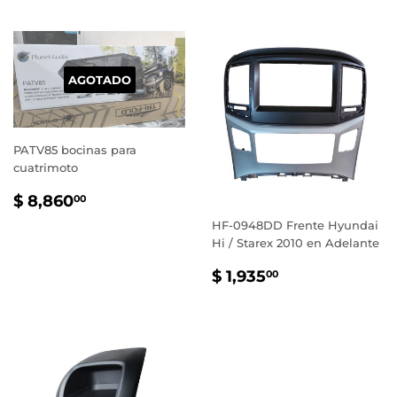
AGOTADO
PATV85 bocinas para
cuatrimoto
PRECIO
$
$ 8,860
00
HABITUAL
8,860.00
HF-0948DD Frente Hyundai
Hi / Starex 2010 en Adelante
PRECIO
$
$ 1,935
00
HABITUAL
1,935.00