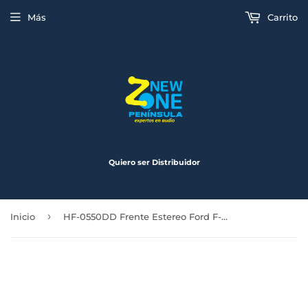
Más
Carrito
Quiero ser Distribuidor
›
Inicio
HF-0550DD Frente Estereo Ford F-150 F-250 F-350 98-07 EXCURSION 00-06 MUSTANG 01-04 WINDSTAR 99-03 EXPLORER RANGER 95-07 NAVIGATOR 99-06 EXPEDITION 97-05 ESCAPE 01-07 TOWN CAR 98-02 GRAND MARQUIS 95-07 MARK VIII 96-98