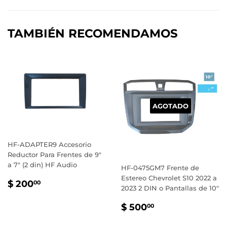
Facebook
Twitter
Pinterest
TAMBIÉN RECOMENDAMOS
AGOTADO
HF-ADAPTER9 Accesorio
Reductor Para Frentes de 9"
a 7" (2 din) HF Audio
HF-0475GM7 Frente de
Estereo Chevrolet S10 2022 a
PRECIO
$
$ 200
00
2023 2 DIN o Pantallas de 10"
HABITUAL
200.00
PRECIO
$
$ 500
00
HABITUAL
500.00