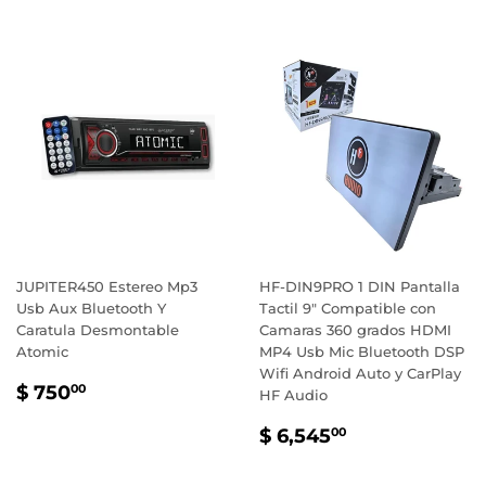
JUPITER450 Estereo Mp3
HF-DIN9PRO 1 DIN Pantalla
Usb Aux Bluetooth Y
Tactil 9" Compatible con
Caratula Desmontable
Camaras 360 grados HDMI
Atomic
MP4 Usb Mic Bluetooth DSP
Wifi Android Auto y CarPlay
PRECIO
$
$ 750
00
HF Audio
HABITUAL
750.00
PRECIO
$
$ 6,545
00
HABITUAL
6,545.00