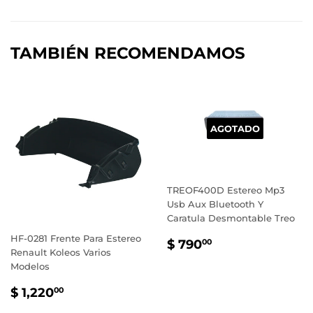
en
en
en
Facebook
Twitter
Pinterest
TAMBIÉN RECOMENDAMOS
AGOTADO
TREOF400D Estereo Mp3
Usb Aux Bluetooth Y
Caratula Desmontable Treo
HF-0281 Frente Para Estereo
PRECIO
$
$ 790
00
Renault Koleos Varios
HABITUAL
790.00
Modelos
PRECIO
$
$ 1,220
00
HABITUAL
1,220.00