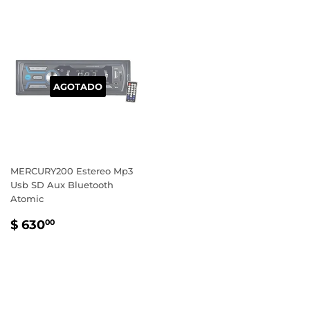
AGOTADO
MERCURY200 Estereo Mp3
Usb SD Aux Bluetooth
Atomic
PRECIO
$
$ 630
00
HABITUAL
630.00