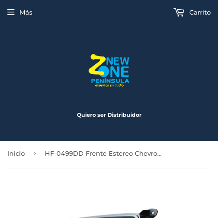
Más
Carrito
Quiero ser Distribuidor
›
Inicio
HF-0499DD Frente Estereo Chevrolet Silverado 14-16