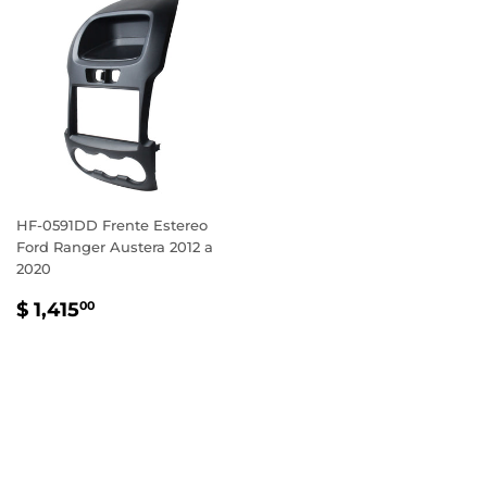
HF-0591DD Frente Estereo
Ford Ranger Austera 2012 a
2020
PRECIO
$
$ 1,415
00
HABITUAL
1,415.00