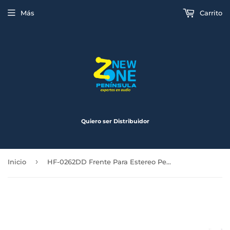
Más
Carrito
Quiero ser Distribuidor
›
Inicio
HF-0262DD Frente Para Estereo Peugeot 308 Mayoria de Modelos