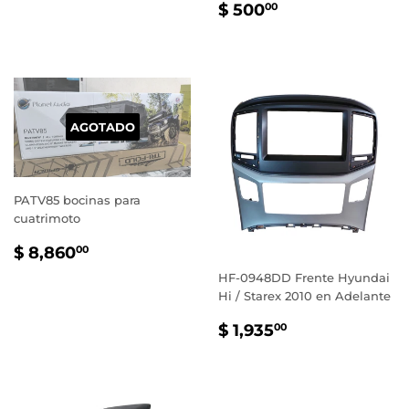
PRECIO
$
$ 500
00
HABITUAL
500.00
AGOTADO
PATV85 bocinas para
cuatrimoto
PRECIO
$
$ 8,860
00
HABITUAL
8,860.00
HF-0948DD Frente Hyundai
Hi / Starex 2010 en Adelante
PRECIO
$
$ 1,935
00
HABITUAL
1,935.00