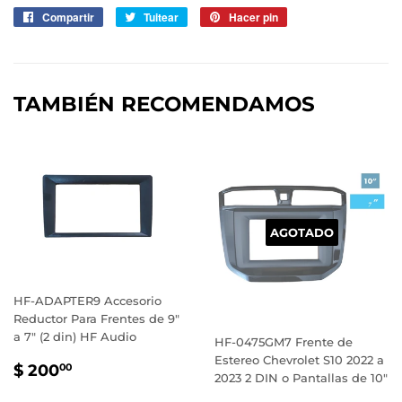
Compartir
Compartir
Tuitear
Tuitear
Hacer pin
Pinear
en
en
en
Facebook
Twitter
Pinterest
TAMBIÉN RECOMENDAMOS
AGOTADO
HF-ADAPTER9 Accesorio
Reductor Para Frentes de 9"
a 7" (2 din) HF Audio
HF-0475GM7 Frente de
Estereo Chevrolet S10 2022 a
PRECIO
$
$ 200
00
2023 2 DIN o Pantallas de 10"
HABITUAL
200.00