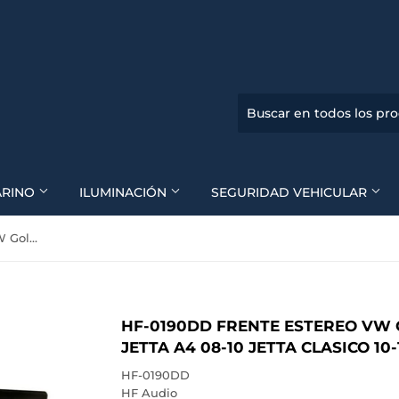
ARINO
ILUMINACIÓN
SEGURIDAD VEHICULAR
HF-0190DD Frente Estereo VW Golf 99-07 Passat 02-05 Jetta A4 08-10 Jetta Clasico 10-15
HF-0190DD FRENTE ESTEREO VW G
JETTA A4 08-10 JETTA CLASICO 10-
HF-0190DD
HF Audio