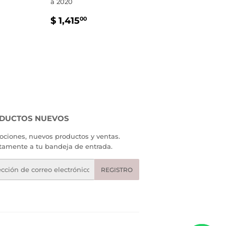
a 2020
PRECIO
$
$ 1,415
00
AL
935.00
HABITUAL
1,415.00
DUCTOS NUEVOS
ciones, nuevos productos y ventas.
tamente a tu bandeja de entrada.
eo
REGISTRO
rónico