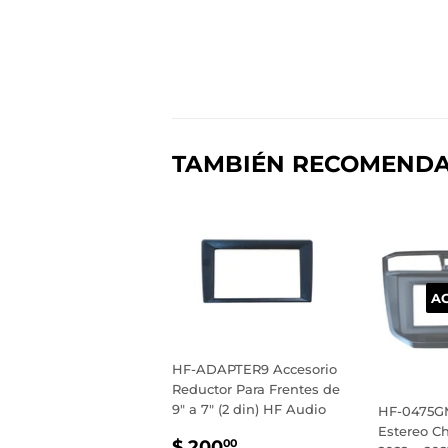
TAMBIÉN RECOMEND
A
HF-ADAPTER9 Accesorio
Reductor Para Frentes de
9" a 7" (2 din) HF Audio
HF-0475GM
Estereo Ch
PRECIO
$
$ 200
00