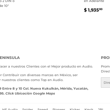
3 2 DIN o
en Adelante
de 10"
PRECIO
$
$ 1,935
00
IO
$
HABITU
1,
TUAL
500.00
ENINSULA
PRO
facer a nuestros Clientes con el Mejor producto en Audio.
Promo
Direc
er Contribuir con diversas marcas en México, ser
r nuestros clientes como Top en Audio.
Corr
elect
9 Entre 8 y 10 Col. Nueva Kukulkán, Mérida, Yucatán,
195.
Click Ubicación Google Maps
HF Audio
Spider
Speed
Pioneer
Kicker
Krack
JBL