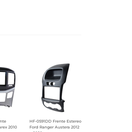
inear
n
interest
nte
HF-0591DD Frente Estereo
arex 2010
Ford Ranger Austera 2012