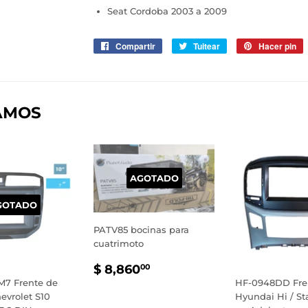
Seat Cordoba 2003 a 2009
Compartir
Compartir
Tuitear
Tuitear
Hacer pin
P
en
en
e
Facebook
Twitter
P
AMOS
AGOTADO
GOTADO
PATV85 bocinas para
cuatrimoto
PRECIO
$
$ 8,860
00
HABITUAL
8,860.00
7 Frente de
HF-0948DD Fre
evrolet S10
Hyundai Hi / St