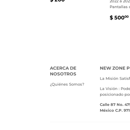
2022 a 202
HABITUAL
200.00
Pantallas 
PREC
$ 500
00
HABI
ACERCA DE
NEW ZONE P
NOSOTROS
La Misión Satis
¿Quiénes Somos?
La Visión : Pod
posicionado po
Calle 87 No. 47
México C.P. 97