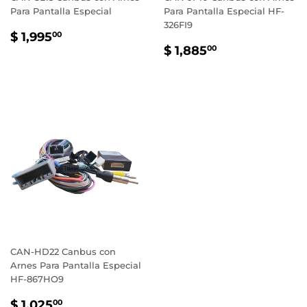
Para Pantalla Especial
Para Pantalla Especial HF-
326FI9
PRECIO
$
$ 1,995
00
PRECIO
$
HABITUAL
1,995.00
$ 1,885
00
HABITUAL
1,885.00
CAN-HD22 Canbus con
Arnes Para Pantalla Especial
HF-867HO9
PRECIO
$
$ 1,025
00