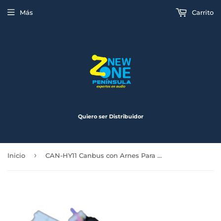
Más
Carrito
Quiero ser Distribuidor
›
Inicio
CAN-HY11 Canbus con Arnes Para Pantalla Especial HF-9405HY9