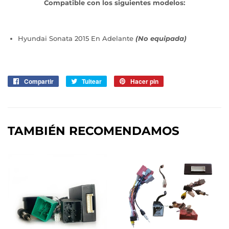
Compatible con los siguientes modelos:
Hyundai Sonata 2015 En Adelante
(No equipada)
Compartir
Compartir
Tuitear
Tuitear
Hacer pin
Pinear
en
en
en
Facebook
Twitter
Pinterest
TAMBIÉN RECOMENDAMOS