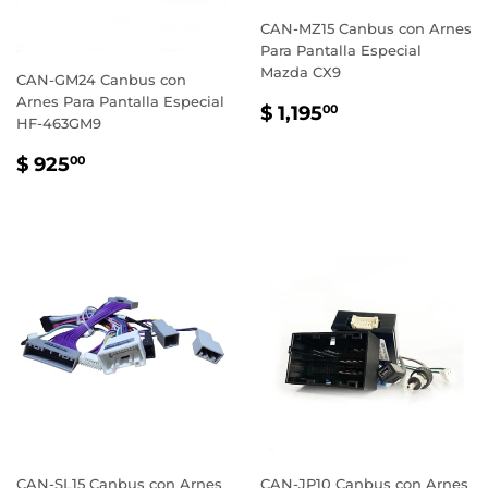
CAN-MZ15 Canbus con Arnes
Para Pantalla Especial
Mazda CX9
CAN-GM24 Canbus con
Arnes Para Pantalla Especial
PRECIO
$
$ 1,195
00
HF-463GM9
HABITUAL
1,195.00
PRECIO
$
$ 925
00
HABITUAL
925.00
CAN-SL15 Canbus con Arnes
CAN-JP10 Canbus con Arnes