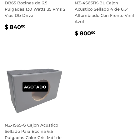
DB65 Bocinas de 6.5
NZ-4S65TK-BL Cajon
Pulgadas 130 Watts 35 Rms 2
Acustico Sellado 4 de 6.5"
Vias Db Drive
Alfombrado Con Frente Vinil
Azul
PRECIO
$
$ 840
00
PRECIO
$
HABITUAL
840.00
$ 800
00
HABITUAL
800.00
AGOTADO
NZ-1S65-G Cajon Acustico
Sellado Para Bocina 6.5
Pulgadas Color Gris Mdf de