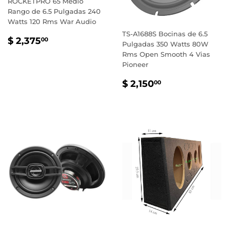
ROCKETPRO 65 Medio
Rango de 6.5 Pulgadas 240
Watts 120 Rms War Audio
TS-A1688S Bocinas de 6.5
PRECIO
$
$ 2,375
00
Pulgadas 350 Watts 80W
HABITUAL
2,375.00
Rms Open Smooth 4 Vias
Pioneer
PRECIO
$
$ 2,150
00
HABITUAL
2,150.00