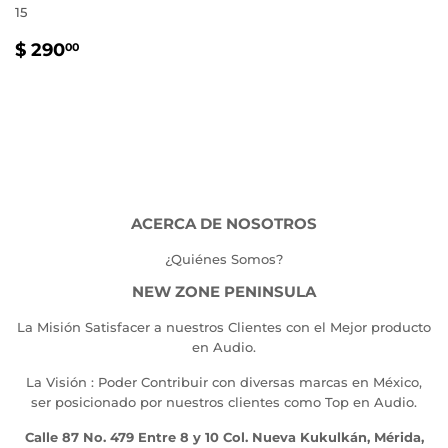
15
PRECIO
$
$ 290
00
HABITUAL
290.00
ACERCA DE NOSOTROS
¿Quiénes Somos?
NEW ZONE PENINSULA
La Misión Satisfacer a nuestros Clientes con el Mejor producto
en Audio.
La Visión : Poder Contribuir con diversas marcas en México,
ser posicionado por nuestros clientes como Top en Audio.
Calle 87 No. 479 Entre 8 y 10 Col. Nueva Kukulkán, Mérida,