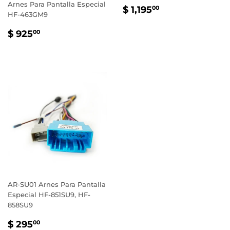
Arnes Para Pantalla Especial
PRECIO
$
$ 1,195
00
HF-463GM9
HABITUAL
1,195.00
PRECIO
$
$ 925
00
HABITUAL
925.00
AR-SU01 Arnes Para Pantalla
Especial HF-851SU9, HF-
858SU9
PRECIO
$
$ 295
00