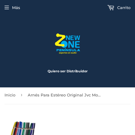
Más
Carrito
Quiero ser Distribuidor
›
Inicio
Arnés Para Estéreo Original Jvc Modelos Anteriores Jv-4