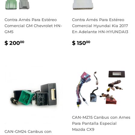
Contra Arnés Para Estéreo
Contra Arnés Para Estéreo
Comercial GM Chevrolet HN-
Comercial Hyundai Kia 2017
GM5
En Adelante HN-HYUNDAI3
PRECIO
$
PRECIO
$
$ 200
$ 150
00
00
HABITUAL
200.00
HABITUAL
150.00
CAN-MZ15 Canbus con Arnes
Para Pantalla Especial
Mazda CX9
CAN-GM24 Canbus con