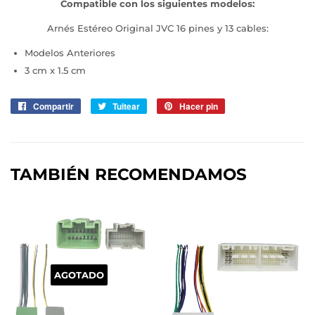
Compatible con los siguientes modelos:
Arnés Estéreo Original JVC 16 pines y 13 cables:
Modelos Anteriores
3 cm x 1.5 cm
Compartir
Compartir
Tuitear
Tuitear
Hacer pin
Pinear
en
en
en
Facebook
Twitter
Pinterest
TAMBIÉN RECOMENDAMOS
AGOTADO