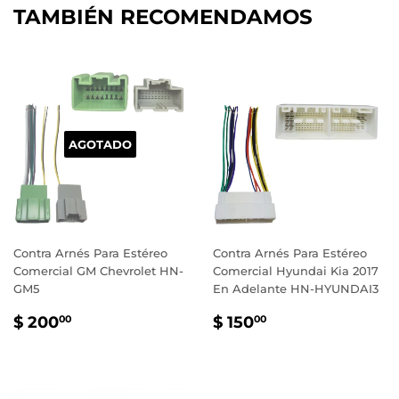
TAMBIÉN RECOMENDAMOS
AGOTADO
Contra Arnés Para Estéreo
Contra Arnés Para Estéreo
Comercial GM Chevrolet HN-
Comercial Hyundai Kia 2017
GM5
En Adelante HN-HYUNDAI3
PRECIO
$
PRECIO
$
$ 200
$ 150
00
00
HABITUAL
200.00
HABITUAL
150.00