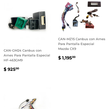
CAN-MZ15 Canbus con Arnes
Para Pantalla Especial
Mazda CX9
CAN-GM24 Canbus con
Arnes Para Pantalla Especial
PRECIO
$
$ 1,195
00
HF-463GM9
HABITUAL
1,195.00
PRECIO
$
$ 925
00
HABITUAL
925.00