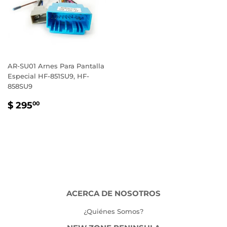
AR-SU01 Arnes Para Pantalla
Especial HF-851SU9, HF-
858SU9
PRECIO
$
$ 295
00
HABITUAL
295.00
ACERCA DE NOSOTROS
¿Quiénes Somos?