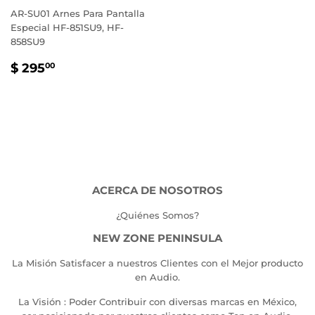
AR-SU01 Arnes Para Pantalla
Especial HF-851SU9, HF-
858SU9
PRECIO
$
$ 295
00
HABITUAL
295.00
ACERCA DE NOSOTROS
¿Quiénes Somos?
NEW ZONE PENINSULA
La Misión Satisfacer a nuestros Clientes con el Mejor producto
en Audio.
La Visión : Poder Contribuir con diversas marcas en México,