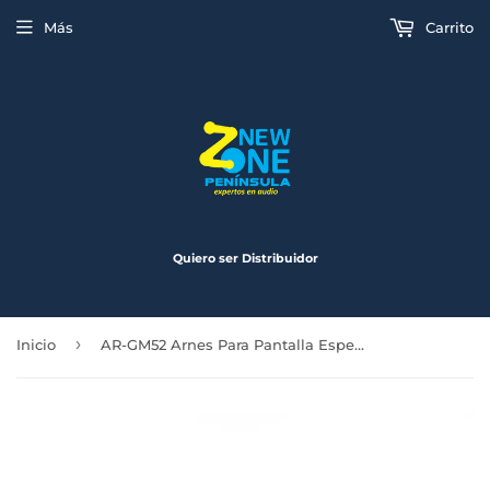
Más
Carrito
Quiero ser Distribuidor
›
Inicio
AR-GM52 Arnes Para Pantalla Especial HF-452GM9, HF-462GM9