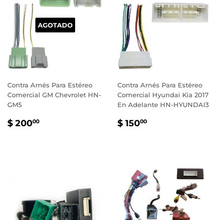
AGOTADO
Contra Arnés Para Estéreo
Contra Arnés Para Estéreo
Comercial GM Chevrolet HN-
Comercial Hyundai Kia 2017
GM5
En Adelante HN-HYUNDAI3
PRECIO
$
PRECIO
$
$ 200
$ 150
00
00
HABITUAL
200.00
HABITUAL
150.00