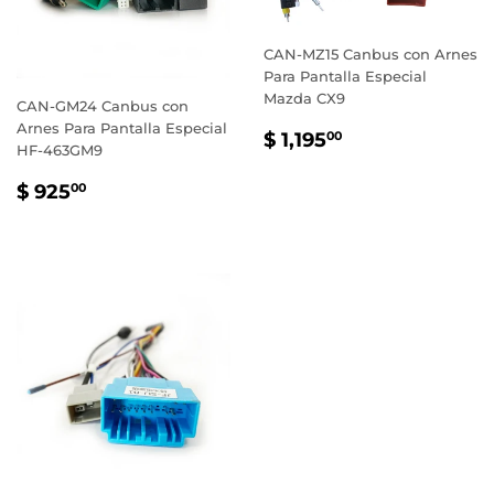
CAN-MZ15 Canbus con Arnes
Para Pantalla Especial
Mazda CX9
CAN-GM24 Canbus con
Arnes Para Pantalla Especial
PRECIO
$
$ 1,195
00
HF-463GM9
HABITUAL
1,195.00
PRECIO
$
$ 925
00
HABITUAL
925.00