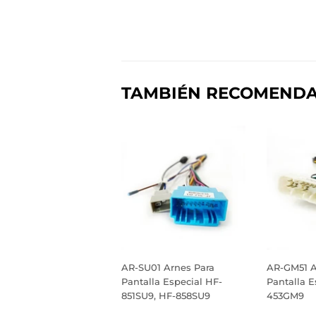
TAMBIÉN RECOMEND
AR-SU01 Arnes Para
AR-GM51 A
Pantalla Especial HF-
Pantalla E
851SU9, HF-858SU9
453GM9