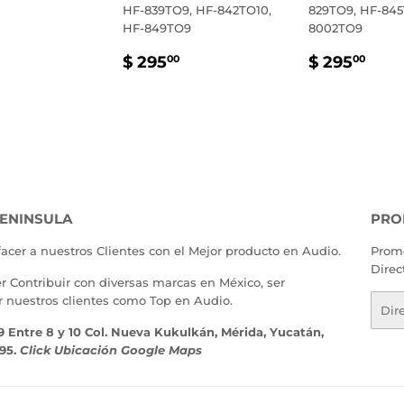
IO
$
HF-839TO9, HF-842TO10,
829TO9, HF-845
TUAL
295.00
HF-849TO9
8002TO9
PRECIO
$
PRECIO
$
$ 295
$ 295
00
00
HABITUAL
295.00
HABITU
295
ENINSULA
PRO
facer a nuestros Clientes con el Mejor producto en Audio.
Promo
Direc
er Contribuir con diversas marcas en México, ser
r nuestros clientes como Top en Audio.
Corr
elect
9 Entre 8 y 10 Col. Nueva Kukulkán, Mérida, Yucatán,
195.
Click Ubicación Google Maps