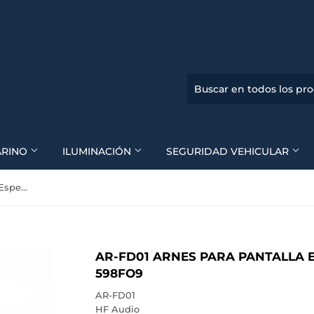
ARINO
ILUMINACIÓN
SEGURIDAD VEHICULAR
AR-FD01 Arnes Para Pantalla Especial HF-591FO9, HF-598FO9
AR-FD01 ARNES PARA PANTALLA E
598FO9
AR-FD01
HF Audio