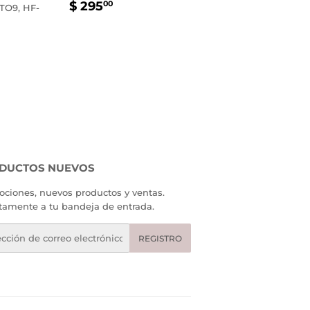
PRECIO
$
$ 295
00
TO9, HF-
HABITUAL
295.00
AL
.00
DUCTOS NUEVOS
ciones, nuevos productos y ventas.
tamente a tu bandeja de entrada.
eo
REGISTRO
rónico