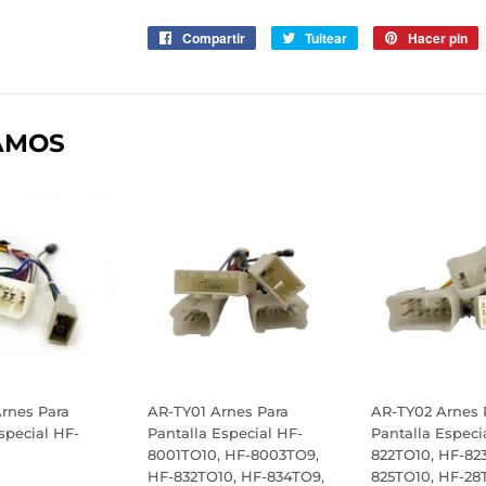
Compartir
Compartir
Tuitear
Tuitear
Hacer pin
P
en
en
e
Facebook
Twitter
P
AMOS
rnes Para
AR-TY01 Arnes Para
AR-TY02 Arnes 
special HF-
Pantalla Especial HF-
Pantalla Especi
8001TO10, HF-8003TO9,
822TO10, HF-82
HF-832TO10, HF-834TO9,
825TO10, HF-28