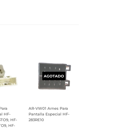
inear
n
interest
AGOTADO
Para
AR-VW01 Arnes Para
al HF-
Pantalla Especial HF-
3TO9, HF-
283RE10
TO9, HF-