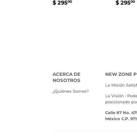
PRECIO
$
PREC
$ 295
$ 295
00
00
HABITUAL
295.00
HABI
ACERCA DE
NEW ZONE P
NOSOTROS
La Misión Satis
¿Quiénes Somos?
La Visión : Pod
posicionado po
Calle 87 No. 47
México C.P. 97