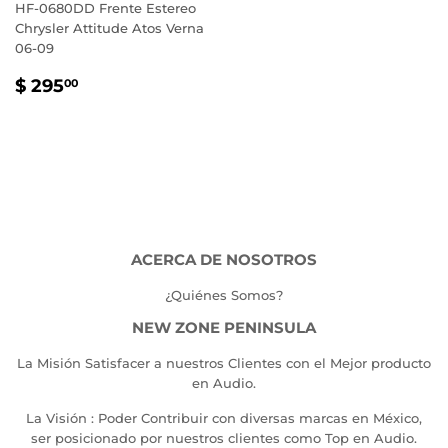
HF-0680DD Frente Estereo
Chrysler Attitude Atos Verna
06-09
PRECIO
$
$ 295
00
HABITUAL
295.00
ACERCA DE NOSOTROS
¿Quiénes Somos?
NEW ZONE PENINSULA
La Misión Satisfacer a nuestros Clientes con el Mejor producto
en Audio.
La Visión : Poder Contribuir con diversas marcas en México,
ser posicionado por nuestros clientes como Top en Audio.