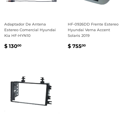
Adaptador De Antena
HF-0926DD Frente Estereo
Estereo Comercial Hyundai
Hyundai Verna Accent
Kia HF-HYN10
Solaris 2019
PRECIO
$
PRECIO
$
$ 130
$ 755
00
00
HABITUAL
130.00
HABITUAL
755.00