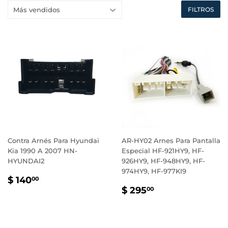
FILTROS
Contra Arnés Para Hyundai
AR-HY02 Arnes Para Pantalla
Kia 1990 A 2007 HN-
Especial HF-921HY9, HF-
HYUNDAI2
926HY9, HF-948HY9, HF-
974HY9, HF-977KI9
PRECIO
$
$ 140
00
PRECIO
$
HABITUAL
140.00
$ 295
00
HABITUAL
295.00