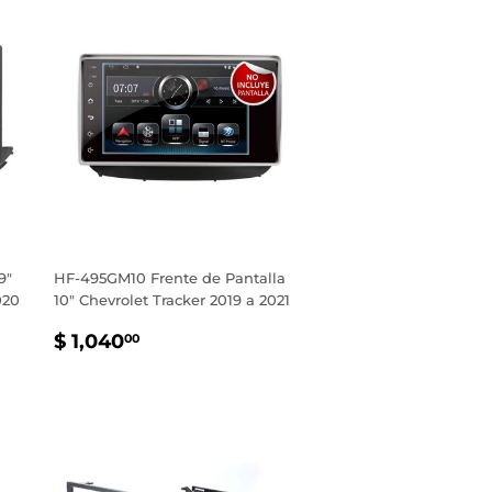
9"
HF-495GM10 Frente de Pantalla
020
10" Chevrolet Tracker 2019 a 2021
PRECIO
$
$ 1,040
00
HABITUAL
1,040.00