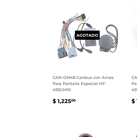
AGOTADO
CAN-GM48 Canbus con Arnes
CA
Para Pantalla Especial HF-
Pa
495GM10
49
PRECIO
$
P
$ 1,225
$ 
00
HABITUAL
1,225.00
H