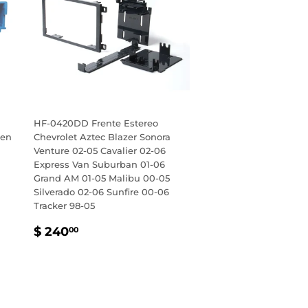
HF-0420DD Frente Estereo
 en
Chevrolet Aztec Blazer Sonora
Venture 02-05 Cavalier 02-06
Express Van Suburban 01-06
Grand AM 01-05 Malibu 00-05
Silverado 02-06 Sunfire 00-06
Tracker 98-05
PRECIO
$
$ 240
00
HABITUAL
240.00