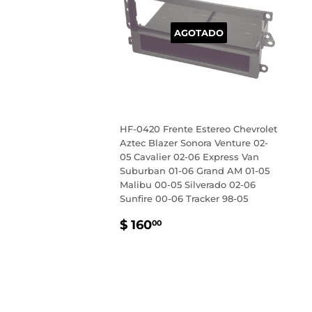
AGOTADO
HF-0420 Frente Estereo Chevrolet
Aztec Blazer Sonora Venture 02-
05 Cavalier 02-06 Express Van
Suburban 01-06 Grand AM 01-05
Malibu 00-05 Silverado 02-06
Sunfire 00-06 Tracker 98-05
PRECIO
$
$ 160
00
HABITUAL
160.00