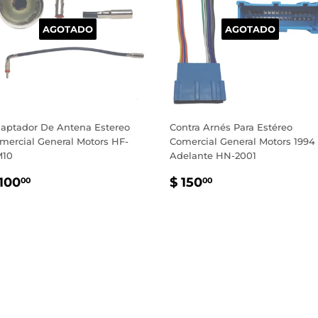
AGOTADO
AGOTADO
aptador De Antena Estereo
Contra Arnés Para Estéreo
mercial General Motors HF-
Comercial General Motors 1994
10
Adelante HN-2001
RECIO
$
PRECIO
$
 100
$ 150
00
00
ABITUAL
100.00
HABITUAL
150.00