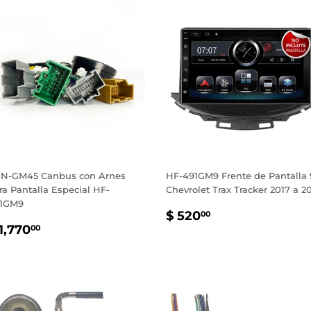
N-GM45 Canbus con Arnes
HF-491GM9 Frente de Pantalla 
ra Pantalla Especial HF-
Chevrolet Trax Tracker 2017 a 2
1GM9
PRECIO
$
$ 520
00
RECIO
$
HABITUAL
520.00
1,770
00
ABITUAL
1,770.00