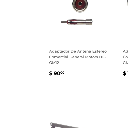
Adaptador De Antena Estereo
Ad
Comercial General Motors HF-
Co
GM12
GM
PRECIO
$
P
$ 90
$
00
HABITUAL
90.00
H