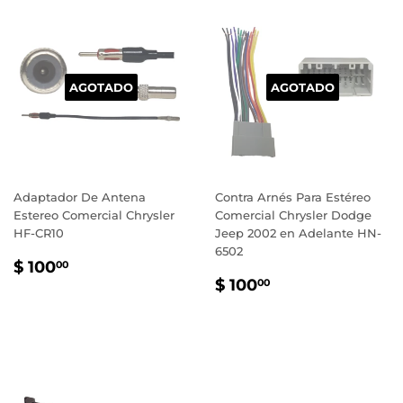
AGOTADO
AGOTADO
Adaptador De Antena
Contra Arnés Para Estéreo
Estereo Comercial Chrysler
Comercial Chrysler Dodge
HF-CR10
Jeep 2002 en Adelante HN-
6502
PRECIO
$
$ 100
00
PRECIO
$
HABITUAL
100.00
$ 100
00
HABITUAL
100.00