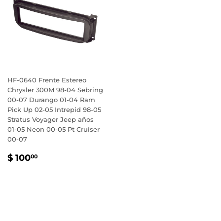
HF-0640 Frente Estereo
Chrysler 300M 98-04 Sebring
00-07 Durango 01-04 Ram
Pick Up 02-05 Intrepid 98-05
Stratus Voyager Jeep años
01-05 Neon 00-05 Pt Cruiser
00-07
PRECIO
$
$ 100
00
HABITUAL
100.00