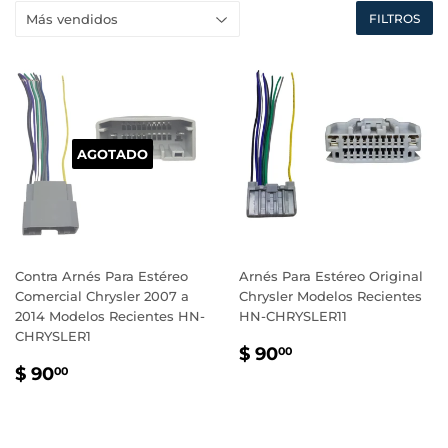
FILTROS
AGOTADO
Contra Arnés Para Estéreo
Arnés Para Estéreo Original
Comercial Chrysler 2007 a
Chrysler Modelos Recientes
2014 Modelos Recientes HN-
HN-CHRYSLER11
CHRYSLER1
PRECIO
$
$ 90
00
PRECIO
$
HABITUAL
90.00
$ 90
00
HABITUAL
90.00