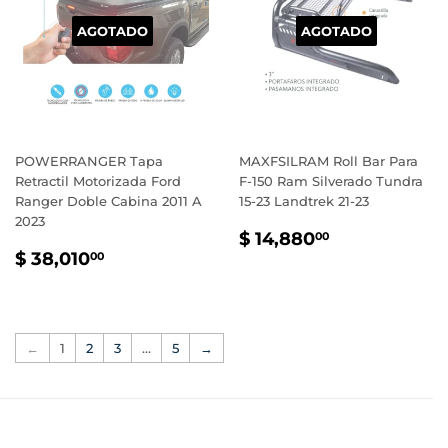
AGOTADO
AGOTADO
POWERRANGER Tapa
MAXFSILRAM Roll Bar Para
Retractil Motorizada Ford
F-150 Ram Silverado Tundra
Ranger Doble Cabina 2011 A
15-23 Landtrek 21-23
2023
PRECIO
$
$ 14,880
00
PRECIO
$
HABITUAL
14,880.00
$ 38,010
00
HABITUAL
38,010.00
←
1
2
3
…
5
→