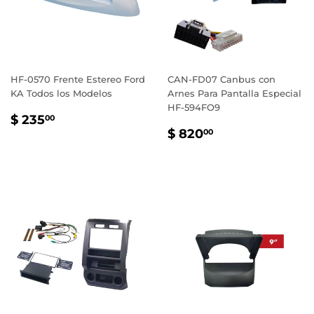
HF-0570 Frente Estereo Ford
CAN-FD07 Canbus con
KA Todos los Modelos
Arnes Para Pantalla Especial
HF-594FO9
PRECIO
$
$ 235
00
PRECIO
$
HABITUAL
235.00
$ 820
00
HABITUAL
820.00