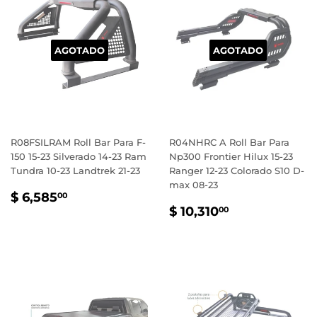
AGOTADO
AGOTADO
R08FSILRAM Roll Bar Para F-
R04NHRC A Roll Bar Para
150 15-23 Silverado 14-23 Ram
Np300 Frontier Hilux 15-23
Tundra 10-23 Landtrek 21-23
Ranger 12-23 Colorado S10 D-
max 08-23
PRECIO
$
$ 6,585
00
PRECIO
$
HABITUAL
6,585.00
$ 10,310
00
HABITUAL
10,310.00