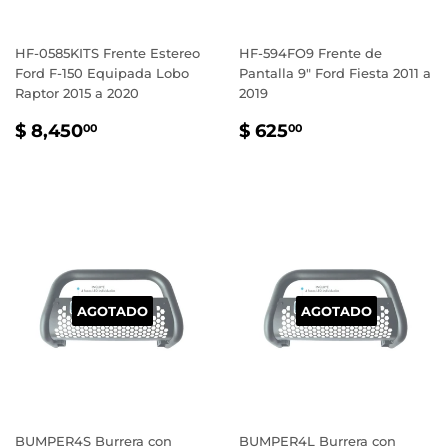
HF-0585KITS Frente Estereo
HF-594FO9 Frente de
Ford F-150 Equipada Lobo
Pantalla 9" Ford Fiesta 2011 a
Raptor 2015 a 2020
2019
PRECIO
$
PRECIO
$
$ 8,450
$ 625
00
00
HABITUAL
8,450.00
HABITUAL
625.00
AGOTADO
AGOTADO
BUMPER4S Burrera con
BUMPER4L Burrera con