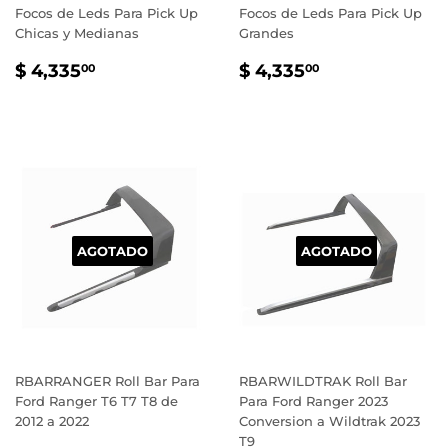
Focos de Leds Para Pick Up
Focos de Leds Para Pick Up
Chicas y Medianas
Grandes
PRECIO
$
PRECIO
$
$ 4,335
$ 4,335
00
00
HABITUAL
4,335.00
HABITUAL
4,335.00
AGOTADO
AGOTADO
RBARRANGER Roll Bar Para
RBARWILDTRAK Roll Bar
Ford Ranger T6 T7 T8 de
Para Ford Ranger 2023
2012 a 2022
Conversion a Wildtrak 2023
T9