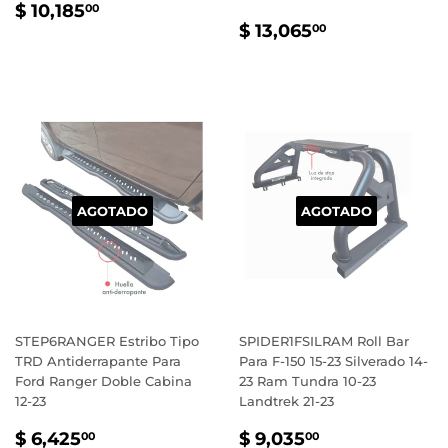
PRECIO
$
$ 10,185
00
PRECIO
$
HABITUAL
10,185.00
$ 13,065
00
HABITUAL
13,065.00
AGOTADO
AGOTADO
STEP6RANGER Estribo Tipo
SPIDER1FSILRAM Roll Bar
TRD Antiderrapante Para
Para F-150 15-23 Silverado 14-
Ford Ranger Doble Cabina
23 Ram Tundra 10-23
12-23
Landtrek 21-23
PRECIO
$
PRECIO
$
$ 6,425
$ 9,035
00
00