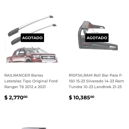
AGOTADO
AGOTADO
RAILRANGER Barras
R10FSILRAM Roll Bar Para F-
Laterales Tipo Original Ford
150 15-23 Silverado 14-23 Ram
Ranger T6 2012 a 2021
Tundra 10-23 Landtrek 21-23
PRECIO
$
PRECIO
$
$ 2,770
$ 10,385
00
00
HABITUAL
2,770.00
HABITUAL
10,385.00