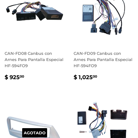
CAN-FD08 Canbus con
CAN-FD09 Canbus con
Arnes Para Pantalla Especial
Arnes Para Pantalla Especial
HF-594FO9
HF-594FO9
PRECIO
$
PRECIO
$
$ 925
$ 1,025
00
00
HABITUAL
925.00
HABITUAL
1,025.00
AGOTADO