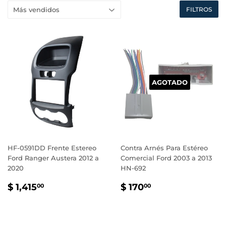
FILTROS
AGOTADO
HF-0591DD Frente Estereo
Contra Arnés Para Estéreo
Ford Ranger Austera 2012 a
Comercial Ford 2003 a 2013
2020
HN-692
PRECIO
$
PRECIO
$
$ 1,415
$ 170
00
00
HABITUAL
1,415.00
HABITUAL
170.00