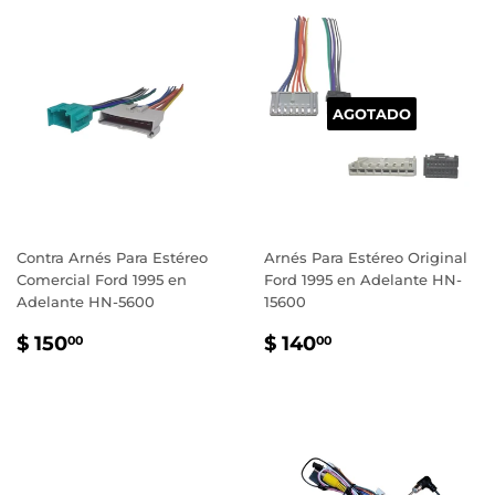
AGOTADO
Contra Arnés Para Estéreo
Arnés Para Estéreo Original
Comercial Ford 1995 en
Ford 1995 en Adelante HN-
Adelante HN-5600
15600
PRECIO
$
PRECIO
$
$ 150
$ 140
00
00
HABITUAL
150.00
HABITUAL
140.00