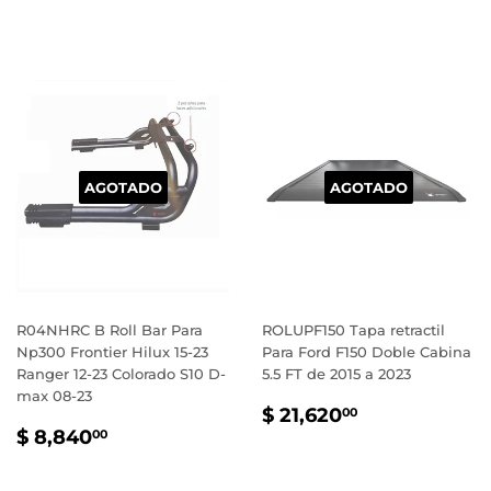
HABITUAL
6,425.00
HABITUAL
9,035.00
AGOTADO
AGOTADO
R04NHRC B Roll Bar Para
ROLUPF150 Tapa retractil
Np300 Frontier Hilux 15-23
Para Ford F150 Doble Cabina
Ranger 12-23 Colorado S10 D-
5.5 FT de 2015 a 2023
max 08-23
PRECIO
$
$ 21,620
00
PRECIO
$
HABITUAL
21,620.00
$ 8,840
00
HABITUAL
8,840.00