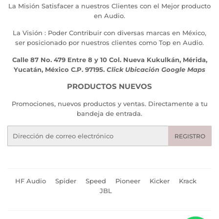
La Misión Satisfacer a nuestros Clientes con el Mejor producto
en Audio.
La Visión : Poder Contribuir con diversas marcas en México,
ser posicionado por nuestros clientes como Top en Audio.
Calle 87 No. 479 Entre 8 y 10 Col. Nueva Kukulkán, Mérida,
Yucatán, México C.P. 97195.
Click Ubicación Google Maps
PRODUCTOS NUEVOS
Promociones, nuevos productos y ventas. Directamente a tu
bandeja de entrada.
Correo
REGISTRO
electrónico
HF Audio
Spider
Speed
Pioneer
Kicker
Krack
JBL