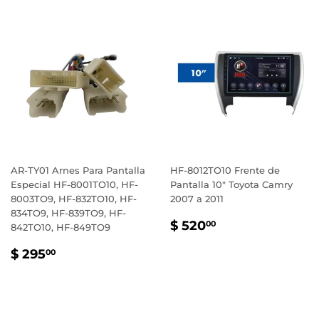
AR-TY01 Arnes Para Pantalla
HF-8012TO10 Frente de
Especial HF-8001TO10, HF-
Pantalla 10" Toyota Camry
8003TO9, HF-832TO10, HF-
2007 a 2011
834TO9, HF-839TO9, HF-
PRECIO
$
$ 520
00
842TO10, HF-849TO9
HABITUAL
520.00
PRECIO
$
$ 295
00
HABITUAL
295.00