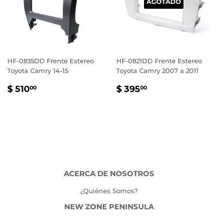
AGOTADO
HF-0835DD Frente Estereo
HF-0821DD Frente Estereo
Toyota Camry 14-15
Toyota Camry 2007 a 2011
PRECIO
$
PRECIO
$
$ 510
$ 395
00
00
HABITUAL
510.00
HABITUAL
395.00
ACERCA DE NOSOTROS
¿Quiénes Somos?
NEW ZONE PENINSULA