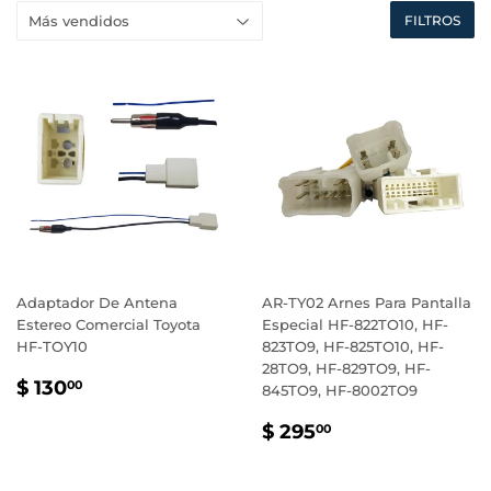
FILTROS
Adaptador De Antena
AR-TY02 Arnes Para Pantalla
Estereo Comercial Toyota
Especial HF-822TO10, HF-
HF-TOY10
823TO9, HF-825TO10, HF-
28TO9, HF-829TO9, HF-
PRECIO
$
$ 130
00
845TO9, HF-8002TO9
HABITUAL
130.00
PRECIO
$
$ 295
00
HABITUAL
295.00