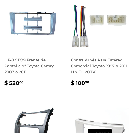
HF-821TO9 Frente de
Contra Arnés Para Estéreo
Pantalla 9" Toyota Camry
Comercial Toyota 1987 a 2011
2007 a 2011
HN-TOYOTA1
PRECIO
$
PRECIO
$
$ 520
$ 100
00
00
HABITUAL
520.00
HABITUAL
100.00