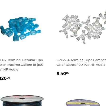
FN2 Terminal Hembra Tipo
CPC2214 Terminal Tipo Campa
ston Maximo Calibre 18 (100
Color Blanco 100 Pza HF Audio
a) HF Audio
PRECIO
$
$ 40
00
RECIO
$
HABITUAL
40.00
120
00
ABITUAL
120.00