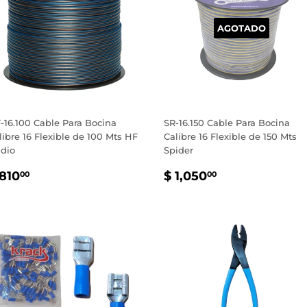
AGOTADO
-16.100 Cable Para Bocina
SR-16.150 Cable Para Bocina
libre 16 Flexible de 100 Mts HF
Calibre 16 Flexible de 150 Mts
dio
Spider
RECIO
$
PRECIO
$
 810
$ 1,050
00
00
ABITUAL
810.00
HABITUAL
1,050.00