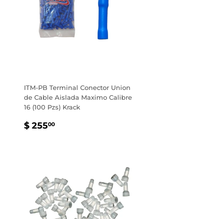
ITM-PB Terminal Conector Union
de Cable Aislada Maximo Calibre
16 (100 Pzs) Krack
PRECIO
$
$ 255
00
HABITUAL
255.00