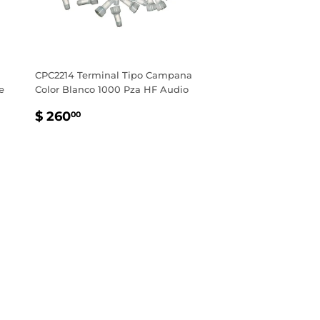
CPC2214 Terminal Tipo Campana
e
Color Blanco 1000 Pza HF Audio
PRECIO
$
$ 260
00
HABITUAL
260.00