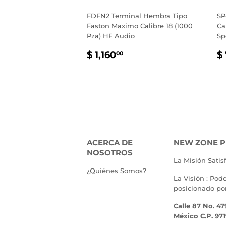
FDFN2 Terminal Hembra Tipo
SP
Faston Maximo Calibre 18 (1000
Ca
Pza) HF Audio
Sp
PRECIO
$
P
$ 1,160
$
00
HABITUAL
1,160.00
H
ACERCA DE
NEW ZONE P
NOSOTROS
La Misión Satis
¿Quiénes Somos?
La Visión : Pod
posicionado po
Calle 87 No. 47
México C.P. 97