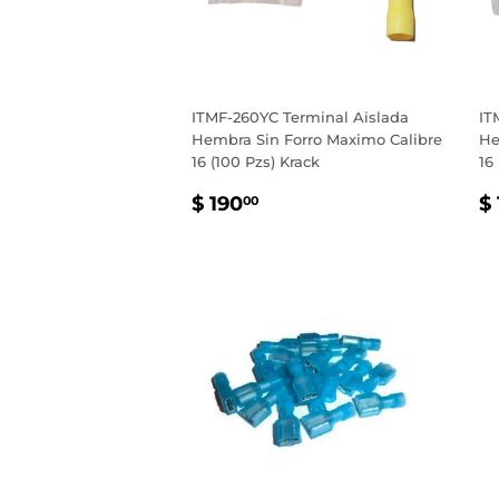
ITMF-260YC Terminal Aislada
IT
Hembra Sin Forro Maximo Calibre
He
16 (100 Pzs) Krack
16
PRECIO
$
P
$ 190
$
00
HABITUAL
190.00
H