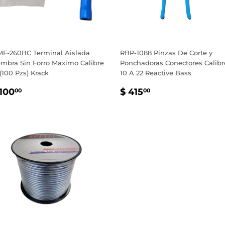
MF-260BC Terminal Aislada
RBP-1088 Pinzas De Corte y
mbra Sin Forro Maximo Calibre
Ponchadoras Conectores Calibr
 (100 Pzs) Krack
10 A 22 Reactive Bass
RECIO
$
PRECIO
$
 100
$ 415
00
00
ABITUAL
100.00
HABITUAL
415.00