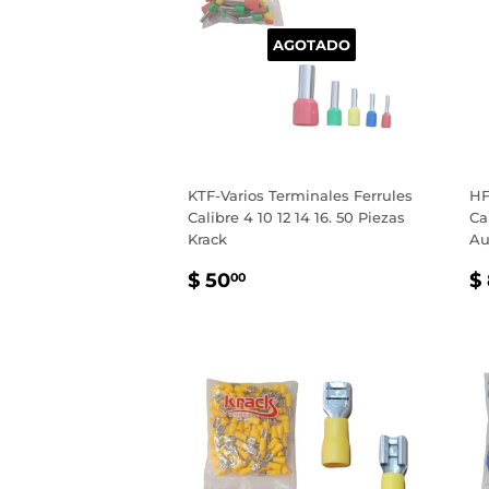
AGOTADO
KTF-Varios Terminales Ferrules
HF
Calibre 4 10 12 14 16. 50 Piezas
Ca
Krack
Au
PRECIO
$
P
$ 50
$
00
HABITUAL
50.00
H