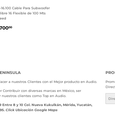
-16.100 Cable Para Subwoofer
libre 16 Flexible de 100 Mts
eed
RECIO
$
 700
00
ABITUAL
700.00
ENINSULA
PRO
facer a nuestros Clientes con el Mejor producto en Audio.
Promo
Direc
er Contribuir con diversas marcas en México, ser
r nuestros clientes como Top en Audio.
Corr
elect
9 Entre 8 y 10 Col. Nueva Kukulkán, Mérida, Yucatán,
195.
Click Ubicación Google Maps