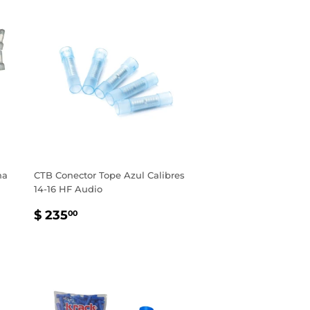
na
CTB Conector Tope Azul Calibres
14-16 HF Audio
PRECIO
$
$ 235
00
HABITUAL
235.00