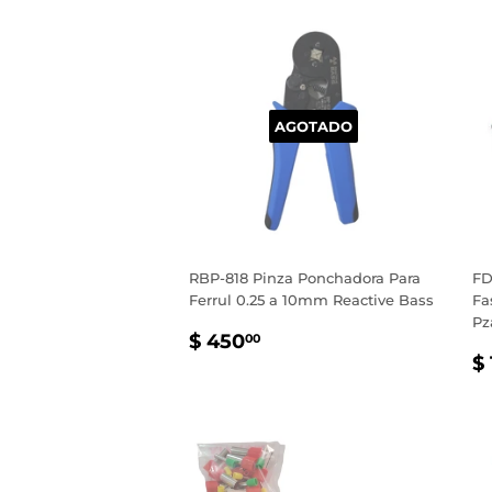
AGOTADO
RBP-818 Pinza Ponchadora Para
FD
Ferrul 0.25 a 10mm Reactive Bass
Fa
Pz
PRECIO
$
$ 450
00
P
HABITUAL
450.00
$ 
H