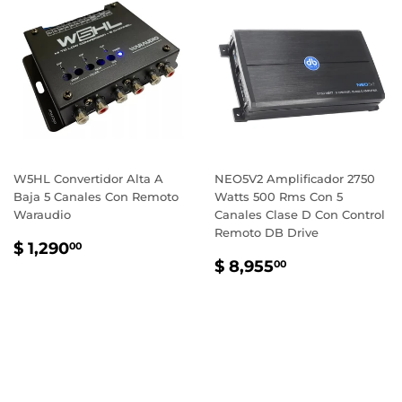
W5HL Convertidor Alta A
NEO5V2 Amplificador 2750
Baja 5 Canales Con Remoto
Watts 500 Rms Con 5
Waraudio
Canales Clase D Con Control
Remoto DB Drive
PRECIO
$
$ 1,290
00
PRECIO
$
HABITUAL
1,290.00
$ 8,955
00
HABITUAL
8,955.00