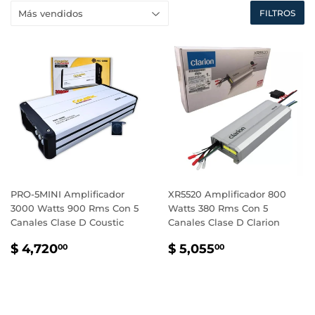
FILTROS
PRO-5MINI Amplificador
XR5520 Amplificador 800
3000 Watts 900 Rms Con 5
Watts 380 Rms Con 5
Canales Clase D Coustic
Canales Clase D Clarion
PRECIO
$
PRECIO
$
$ 4,720
$ 5,055
00
00
HABITUAL
4,720.00
HABITUAL
5,055.00